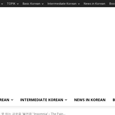
TOPIK
Basic Korean
Intermediate Korean
News in Korean
Boo
OREAN
INTERMEDIATE KOREAN
NEWS IN KOREAN
는 괴로움 ‘불면증' ‘Insomnia’ – The Pain...