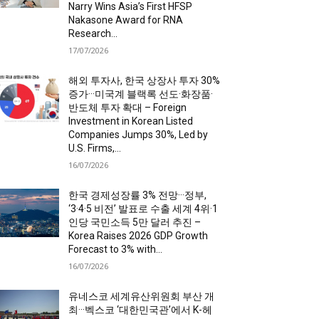
Narry Wins Asia’s First HFSP
Nakasone Award for RNA
Research...
17/07/2026
해외 투자사, 한국 상장사 투자 30%
증가···미국계 블랙록 선도·화장품·
반도체 투자 확대 – Foreign
Investment in Korean Listed
Companies Jumps 30%, Led by
U.S. Firms,...
16/07/2026
한국 경제성장률 3% 전망···정부,
‘3·4·5 비전’ 발표로 수출 세계 4위·1
인당 국민소득 5만 달러 추진 –
Korea Raises 2026 GDP Growth
Forecast to 3% with...
16/07/2026
유네스코 세계유산위원회 부산 개
최···벡스코 ‘대한민국관’에서 K-헤