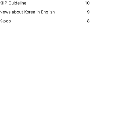
KIIP Guideline
10
News about Korea in English
9
K-pop
8