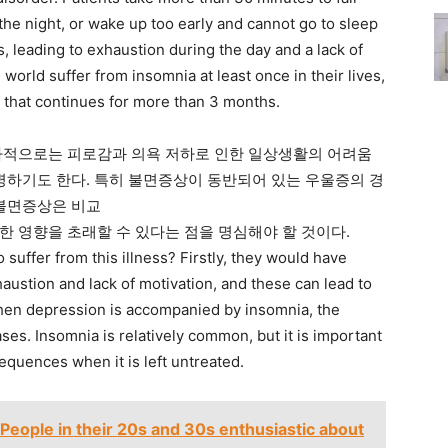
the night, or wake up too early and cannot go to sleep
, leading to exhaustion during the day and a lack of
world suffer from insomnia at least once in their lives,
 that continues for more than 3 months.
차적으로는 피로감과 의욕 저하로 인한 일상생활의 어려움
발병하기도 한다. 특히 불면증상이 동반되어 있는 우울증의 경
 불면증상은 비교
한 영향을 초래할 수 있다는 점을 명심해야 할 것이다.
uffer from this illness? Firstly, they would have
xhaustion and lack of motivation, and these can lead to
hen depression is accompanied by insomnia, the
ases. Insomnia is relatively common, but it is important
equences when it is left untreated.
 in their 20s and 30s enthusiastic about