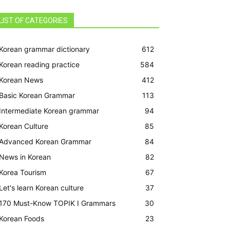
LIST OF CATEGORIES
Korean grammar dictionary
612
Korean reading practice
584
Korean News
412
Basic Korean Grammar
113
Intermediate Korean grammar
94
Korean Culture
85
Advanced Korean Grammar
84
News in Korean
82
Korea Tourism
67
Let's learn Korean culture
37
170 Must-Know TOPIK I Grammars
30
Korean Foods
23