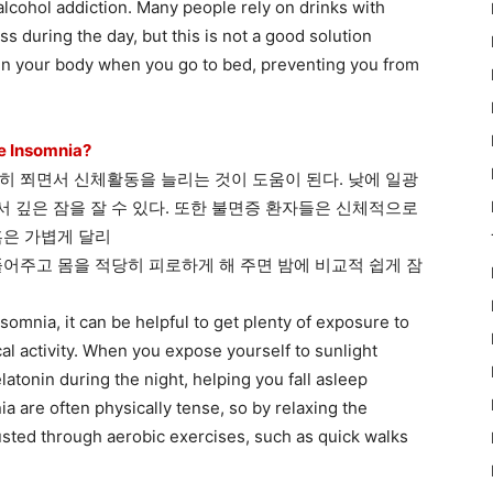
alcohol addiction. Many people rely on drinks with
ss during the day, but this is not a good solution
 in your body when you go to bed, preventing you from
Insomnia?
히 쬐면서 신체활동을 늘리는 것이 도움이 된다. 낮에 일광
 깊은 잠을 잘 수 있다. 또한 불면증 환자들은 신체적으로
혹은 가볍게 달리
풀어주고 몸을 적당히 피로하게 해 주면 밤에 비교적 쉽게 잠
somnia, it can be helpful to get plenty of exposure to
al activity. When you expose yourself to sunlight
atonin during the night, helping you fall asleep
ia are often physically tense, so by relaxing the
sted through aerobic exercises, such as quick walks