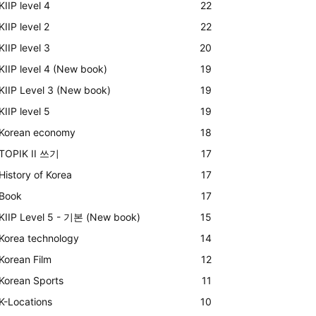
KIIP level 4
22
KIIP level 2
22
KIIP level 3
20
KIIP level 4 (New book)
19
KIIP Level 3 (New book)
19
KIIP level 5
19
Korean economy
18
TOPIK II 쓰기
17
History of Korea
17
Book
17
KIIP Level 5 - 기본 (New book)
15
Korea technology
14
Korean Film
12
Korean Sports
11
K-Locations
10