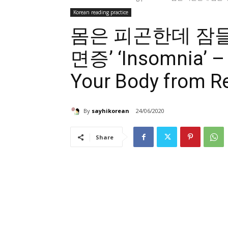
Korean reading practice
몸은 피곤한데 잠들
면증’ ‘Insomnia’ – 
Your Body from R
By
sayhikorean
24/06/2020
Share