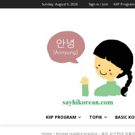
Sunday, August 9, 2026
Sign in / Join
KIIP Program
KIIP PROGRAM
TOPIK
BASIC K
Home
Korean reading practice
몸은 피곤한데 잠들지 못 하