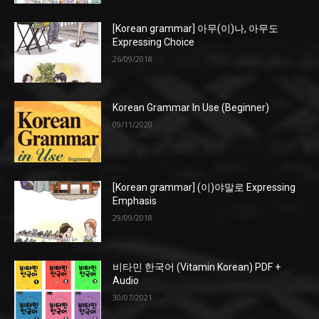
[Korean grammar] 아무(이)나, 아무도
Expressing Choice
26/09/2018
Korean Grammar In Use (Beginner)
09/11/2020
[Korean grammar] (이)야말로 Expressing
Emphasis
29/09/2018
비타민 한국어 (Vitamin Korean) PDF +
Audio
30/07/2021