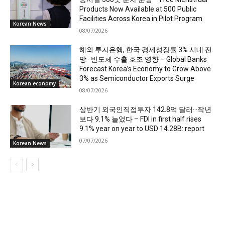
Products Now Available at 500 Public
Facilities Across Korea in Pilot Program
Korean News
08/07/2026
해외 투자은행, 한국 경제성장률 3% 시대 전
망···반도체 수출 호조 영향 – Global Banks
Forecast Korea’s Economy to Grow Above
3% as Semiconductor Exports Surge
Korean economy
08/07/2026
상반기 외국인직접투자 142.8억 달러···작년
보다 9.1% 늘었다 – FDI in first half rises
9.1% year on year to USD 14.28B: report
07/07/2026
Korean News