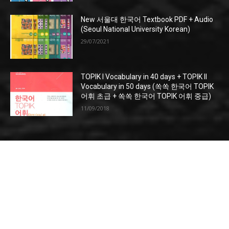
New 서울대 한국어 Textbook PDF + Audio
(Seoul National University Korean)
29/07/2021
TOPIK I Vocabulary in 40 days + TOPIK II
Vocabulary in 50 days (쏙쏙 한국어 TOPIK
어휘 초급 + 쏙쏙 한국어 TOPIK 어휘 중급)
11/09/2018