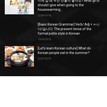
이에 갈 때 무슨 선물이 좋아요? What gifts
should I give when going to the
housewarming...
22/08/2018
[Basic Korean Grammar] Verb/ Adj + ㅂ니
다/습니다: The present tense of the
formal polite style in Korean
19/06/2018
[Let’s learn Korean culture] What do
Korean people eat in the summer?
22/07/2018