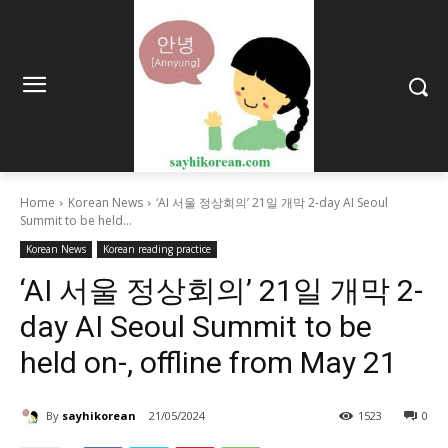
Home
Korean News
‘AI 서울 정상회의’ 21일 개막 2-day AI Seoul
Summit to be held...
Korean News
Korean reading practice
‘AI 서울 정상회의’ 21일 개막 2-
day AI Seoul Summit to be
held on-, offline from May 21
By
sayhikorean
21/05/2024
1523
0