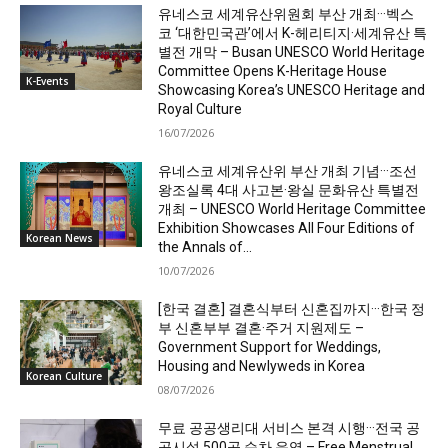
유네스코 세계유산위원회 부산 개최···벡스
코 ‘대한민국관’에서 K-헤리티지·세계유산 특
별전 개막 – Busan UNESCO World Heritage
Committee Opens K-Heritage House
K-Events
Showcasing Korea’s UNESCO Heritage and
Royal Culture
16/07/2026
유네스코 세계유산위 부산 개최 기념···조선
왕조실록 4대 사고본·왕실 문화유산 특별전
개최 – UNESCO World Heritage Committee
Exhibition Showcases All Four Editions of
Korean News
the Annals of...
10/07/2026
[한국 결혼] 결혼식부터 신혼집까지···한국 정
부 신혼부부 결혼·주거 지원제도 –
Government Support for Weddings,
Housing and Newlyweds in Korea
Korean Culture
08/07/2026
무료 공공생리대 서비스 본격 시행···전국 공
공시설 500곳 순차 운영 – Free Menstrual