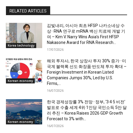
RELATED ARTICLES
김빛내리, 아시아 최초 HFSP 나카소네상 수
상···RNA 연구로 mRNA 백신·치료제 개발 기
여 – Kim V. Narry Wins Asia’s First HFSP
Nakasone Award for RNA Research...
Korea technology
17/07/2026
해외 투자사, 한국 상장사 투자 30% 증가···미
국계 블랙록 선도·화장품·반도체 투자 확대 –
Foreign Investment in Korean Listed
Companies Jumps 30%, Led by U.S.
Korean economy
Firms,...
16/07/2026
한국 경제성장률 3% 전망···정부, ‘3·4·5 비전’
발표로 수출 세계 4위·1인당 국민소득 5만 달
러 추진 – Korea Raises 2026 GDP Growth
Forecast to 3% with...
Korean economy
16/07/2026