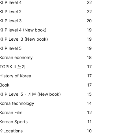
KIIP level 4
22
KIIP level 2
22
KIIP level 3
20
KIIP level 4 (New book)
19
KIIP Level 3 (New book)
19
KIIP level 5
19
Korean economy
18
TOPIK II 쓰기
17
History of Korea
17
Book
17
KIIP Level 5 - 기본 (New book)
15
Korea technology
14
Korean Film
12
Korean Sports
11
K-Locations
10