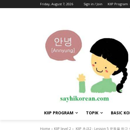
Friday, August 7, 2026
Sign in / Join
KIIP Program
KIIP PROGRAM
TOPIK
BASIC K
Home
KIIP level 2
KIIP 초급2 - Lesson 5 운동을 하고