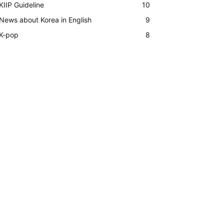
KIIP Guideline
10
News about Korea in English
9
K-pop
8