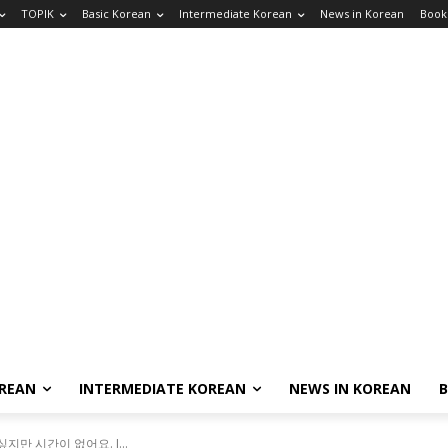
TOPIK
Basic Korean
Intermediate Korean
News in Korean
Book
OREAN
INTERMEDIATE KOREAN
NEWS IN KOREAN
 싶지만 시간이 없어요. I...