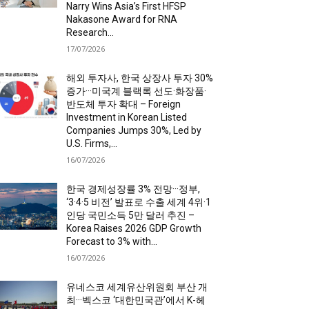
Narry Wins Asia’s First HFSP
Nakasone Award for RNA
Research...
17/07/2026
해외 투자사, 한국 상장사 투자 30%
증가···미국계 블랙록 선도·화장품·
반도체 투자 확대 – Foreign
Investment in Korean Listed
Companies Jumps 30%, Led by
U.S. Firms,...
16/07/2026
한국 경제성장률 3% 전망···정부,
‘3·4·5 비전’ 발표로 수출 세계 4위·1
인당 국민소득 5만 달러 추진 –
Korea Raises 2026 GDP Growth
Forecast to 3% with...
16/07/2026
유네스코 세계유산위원회 부산 개
최···벡스코 ‘대한민국관’에서 K-헤