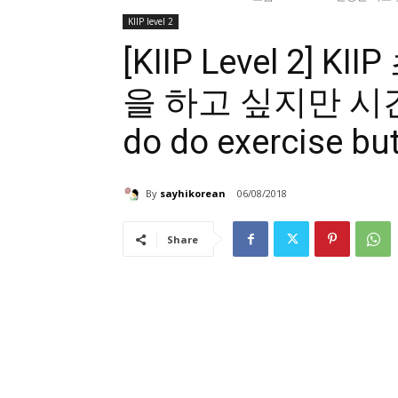
KIIP level 2
[KIIP Level 2] K
을 하고 싶지만 시간이
do do exercise but
By
sayhikorean
06/08/2018
Share