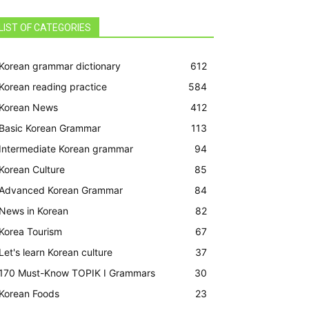
LIST OF CATEGORIES
Korean grammar dictionary
612
Korean reading practice
584
Korean News
412
Basic Korean Grammar
113
Intermediate Korean grammar
94
Korean Culture
85
Advanced Korean Grammar
84
News in Korean
82
Korea Tourism
67
Let's learn Korean culture
37
170 Must-Know TOPIK I Grammars
30
Korean Foods
23