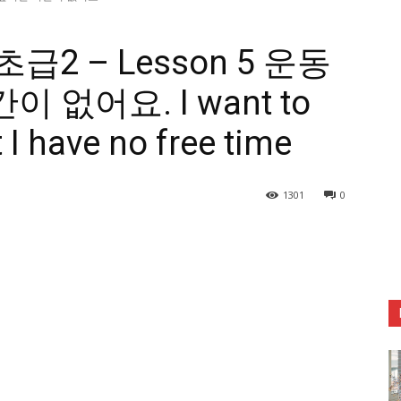
IIP 초급2 – Lesson 5 운동
 없어요. I want to
 I have no free time
1301
0