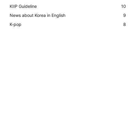
KIIP Guideline
10
News about Korea in English
9
K-pop
8