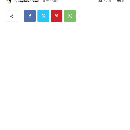
By
sayhikorean
07/10/2020
1750
0