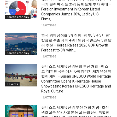
국계 블랙록 선도·화장품·반도체 투자 확대 –
Foreign Investment in Korean Listed
Companies Jumps 30%, Led by U.S.
Korean economy
Firms,...
16/07/2026
한국 경제성장률 3% 전망···정부, ‘3·4·5 비전’
발표로 수출 세계 4위·1인당 국민소득 5만 달
러 추진 – Korea Raises 2026 GDP Growth
Forecast to 3% with...
Korean economy
16/07/2026
유네스코 세계유산위원회 부산 개최···벡스
코 ‘대한민국관’에서 K-헤리티지·세계유산 특
별전 개막 – Busan UNESCO World Heritage
Committee Opens K-Heritage House
K-Events
Showcasing Korea’s UNESCO Heritage and
Royal Culture
16/07/2026
유네스코 세계유산위 부산 개최 기념···조선
왕조실록 4대 사고본·왕실 문화유산 특별전