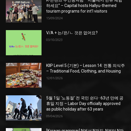
K-콘텐츠 주인공처럼···“서울에서 한류 체험
하세요” – Capital hosts Hallyu-themed
tourism programs for int’l visitors
15/09/2024
V/A + 는/은/ㄴ 것은 없어요?
03/10/2023
KIIP Level 5 (기본) – Lesson 14: 전통 의식주
– Traditional Food, Clothing, and Housing
12/01/2026
5월 1일 ‘노동절’ 전 국민 쉰다···63년 만에 공
휴일 지정 – Labor Day officially approved
as public holiday after 63 years
09/04/2026
[Korean grammar] N에서 N까지, N부터 N까