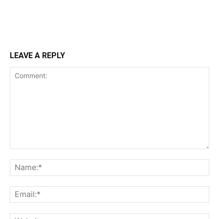
LEAVE A REPLY
Comment:
Na
Ema
Web