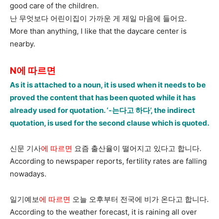
good care of the children.
난 무엇보다 어린이집이 가까운 게 제일 마음에 들어요.
More than anything, I like that the daycare center is
nearby.
N에 따르면
As it is attached to a noun, it is used when it needs to be
proved the content that has been quoted while it has
already used for quotation. ‘-는다고 하다’, the indirect
quotation, is used for the second clause which is quoted.
신문 기사
에 따르면
요즘 출산율이 떨어지고 있다고 합니다.
According to newspaper reports, fertility rates are falling
nowadays.
일기예보
에 따르면
오늘 오후부터 전국에 비가 온다고 합니다.
According to the weather forecast, it is raining all over