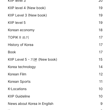
KIIP level 3
20
KIIP level 4 (New book)
19
KIIP Level 3 (New book)
19
KIIP level 5
19
Korean economy
18
TOPIK II 쓰기
17
History of Korea
17
Book
17
KIIP Level 5 - 기본 (New book)
15
Korea technology
14
Korean Film
12
Korean Sports
11
K-Locations
10
KIIP Guideline
10
News about Korea in English
9