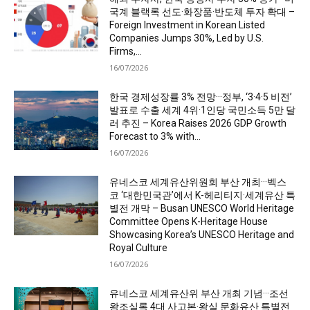
국계 블랙록 선도·화장품·반도체 투자 확대 –
Foreign Investment in Korean Listed
Companies Jumps 30%, Led by U.S.
Firms,...
16/07/2026
한국 경제성장률 3% 전망···정부, ‘3·4·5 비전’
발표로 수출 세계 4위·1인당 국민소득 5만 달
러 추진 – Korea Raises 2026 GDP Growth
Forecast to 3% with...
16/07/2026
유네스코 세계유산위원회 부산 개최···벡스
코 ‘대한민국관’에서 K-헤리티지·세계유산 특
별전 개막 – Busan UNESCO World Heritage
Committee Opens K-Heritage House
Showcasing Korea’s UNESCO Heritage and
Royal Culture
16/07/2026
유네스코 세계유산위 부산 개최 기념···조선
왕조실록 4대 사고본·왕실 문화유산 특별전