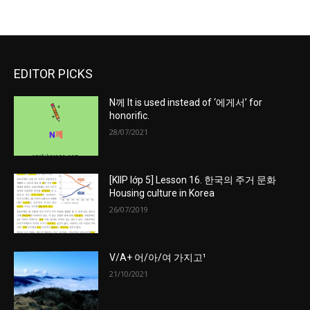
EDITOR PICKS
N께 It is used instead of ‘에게서’ for
honorific.
28/07/2021
[KIIP lớp 5] Lesson 16. 한국의 주거 문화
Housing culture in Korea
26/07/2019
V/A+ 어/아/여 가지고¹
21/10/2021