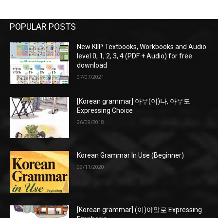
POPULAR POSTS
New KIIP Textbooks, Workbooks and Audio
level 0, 1, 2, 3, 4 (PDF + Audio) for free
download
07/07/2021
[Korean grammar] 아무(이)나, 아무도
Expressing Choice
26/09/2018
Korean Grammar In Use (Beginner)
09/11/2020
[Korean grammar] (이)야말로 Expressing