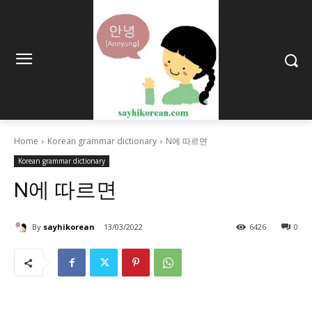
Home
Korean grammar dictionary
N에 따르면
Korean grammar dictionary
N에 따르면
By
sayhikorean
13/03/2022
6426
0