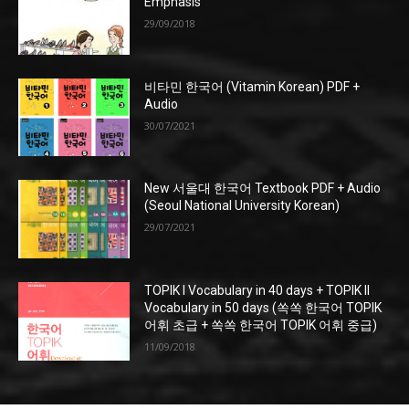
Emphasis
29/09/2018
비타민 한국어 (Vitamin Korean) PDF +
Audio
30/07/2021
New 서울대 한국어 Textbook PDF + Audio
(Seoul National University Korean)
29/07/2021
TOPIK I Vocabulary in 40 days + TOPIK II
Vocabulary in 50 days (쏙쏙 한국어 TOPIK
어휘 초급 + 쏙쏙 한국어 TOPIK 어휘 중급)
11/09/2018