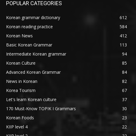
POPULAR CATEGORIES
Korean grammar dictionary
612
Korean reading practice
584
Korean News
412
Basic Korean Grammar
113
Intermediate Korean grammar
94
Korean Culture
85
Advanced Korean Grammar
84
News in Korean
82
Korea Tourism
67
Let's learn Korean culture
37
170 Must-Know TOPIK I Grammars
30
Korean Foods
23
KIIP level 4
22
KIIP level 2
22