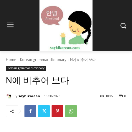
Home
Korean grammar dictionary
N에 비추어 보다
Korean grammar dictionary
N에 비추어 보다
By
sayhikorean
13/08/2023
1806
0