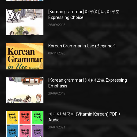
[Korean grammar] 아무(이)나, 아무도
Expressing Choice
26/09/2018
Korean Grammar In Use (Beginner)
09/11/2020
[Korean grammar] (이)야말로 Expressing
Emphasis
29/09/2018
비타민 한국어 (Vitamin Korean) PDF +
Audio
30/07/2021