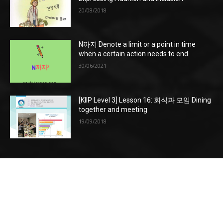
20/08/2018
N까지 Denote a limit or a point in time
when a certain action needs to end.
30/06/2021
[KIIP Level 3] Lesson 16: 회식과 모임 Dining
together and meeting
19/09/2018