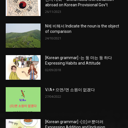
abroad on Korean Provisional Gov’t
26/11/2023
N에 비해서 Indicate the noun is the object
of comparison
24/10/2021
[Korean grammar] -는 둥 마는 둥 하다
Expressing Habits and Attitude
02/09/2018
V/A+ 으면/면 소원이 없겠다
27/04/2022
[Korean grammar] -(으)ㄹ뿐더러
Expressing Addition and Inclusion