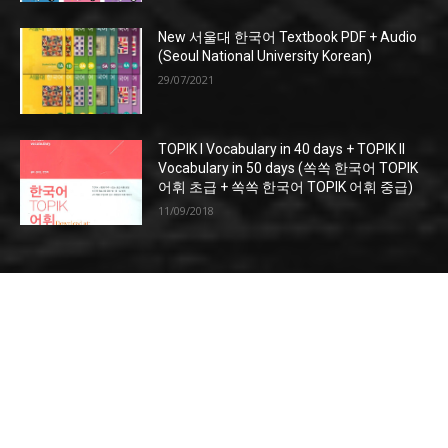
New 서울대 한국어 Textbook PDF + Audio
(Seoul National University Korean)
29/07/2021
TOPIK I Vocabulary in 40 days + TOPIK II
Vocabulary in 50 days (쏙쏙 한국어 TOPIK
어휘 초급 + 쏙쏙 한국어 TOPIK 어휘 중급)
11/09/2018