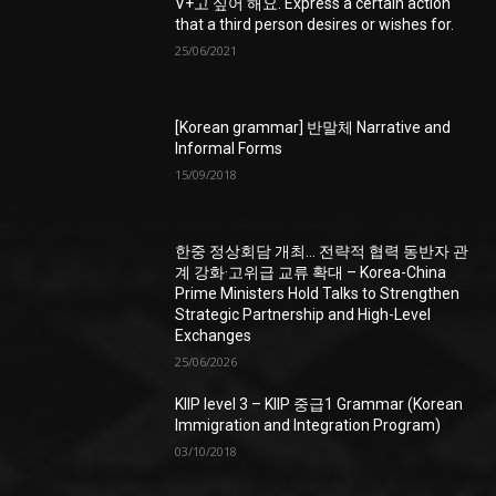
V+고 싶어 해요. Express a certain action
that a third person desires or wishes for.
25/06/2021
[Korean grammar] 반말체 Narrative and
Informal Forms
15/09/2018
한중 정상회담 개최… 전략적 협력 동반자 관
계 강화·고위급 교류 확대 – Korea-China
Prime Ministers Hold Talks to Strengthen
Strategic Partnership and High-Level
Exchanges
25/06/2026
KIIP level 3 – KIIP 중급1 Grammar (Korean
Immigration and Integration Program)
03/10/2018