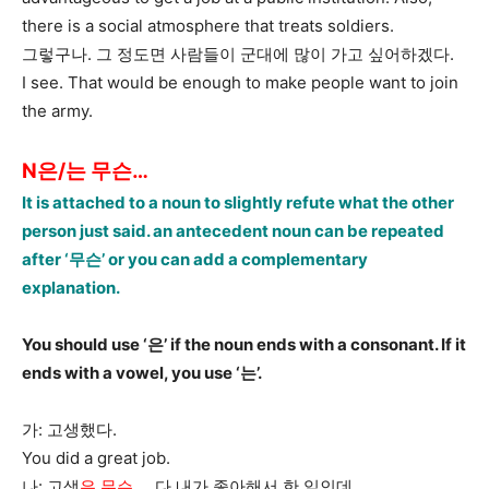
there is a social atmosphere that treats soldiers.
그렇구나. 그 정도면 사람들이 군대에 많이 가고 싶어하겠다.
I see. That would be enough to make people want to join
the army.
N은/는 무슨…
It is attached to a noun to slightly refute what the other
person just said. an antecedent noun can be repeated
after ‘무슨’ or you can add a complementary
explanation.
You should use ‘은’ if the noun ends with a consonant. If it
ends with a vowel, you use ‘는’.
가: 고생했다.
You did a great job.
나: 고생
은 무슨…
. 다 내가 좋아해서 한 일인데.