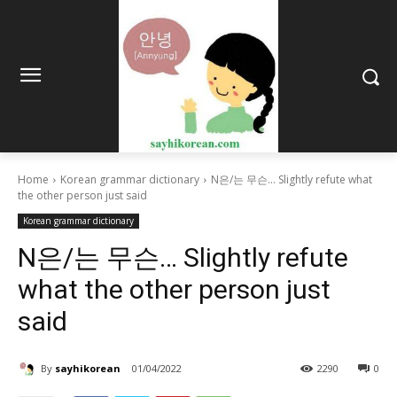
Home
Korean grammar dictionary
N은/는 무슨… Slightly refute what
the other person just said
Korean grammar dictionary
N은/는 무슨… Slightly refute
what the other person just
said
By
sayhikorean
01/04/2022
2290
0