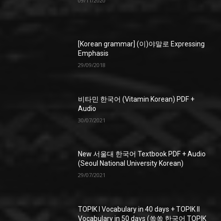
09/11/2020
[Korean grammar] (이)야말로 Expressing
Emphasis
29/09/2018
비타민 한국어 (Vitamin Korean) PDF +
Audio
30/07/2021
New 서울대 한국어 Textbook PDF + Audio
(Seoul National University Korean)
29/07/2021
TOPIK I Vocabulary in 40 days + TOPIK II
Vocabulary in 50 days (쏙쏙 한국어 TOPIK