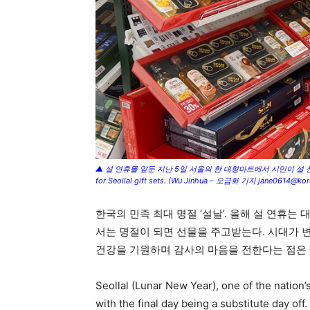
▲ 설 연휴를 앞둔 지난 5일 서울의 한 대형마트에서 시민이 설 선물세트를 고르고
for Seollal gift sets. (Wu Jinhua – 오금화 기자 jane0614@kor
한국의 민족 최대 명절 ‘설날’. 올해 설 연휴는
서는 명절이 되면 선물을 주고받는다. 시대가 
건강을 기원하며 감사의 마음을 전한다는 점은 
Seollal (Lunar New Year), one of the nation’
with the final day being a substitute day off.