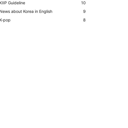
KIIP Guideline
10
News about Korea in English
9
K-pop
8