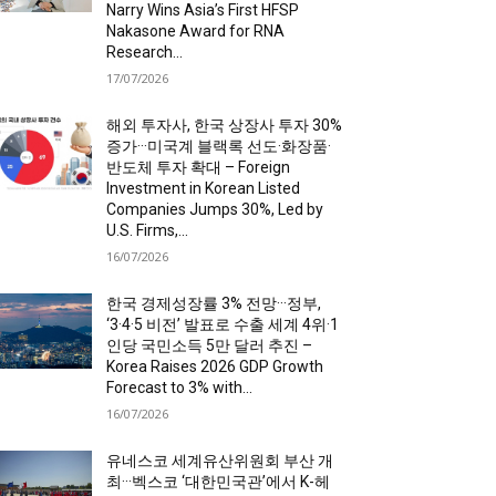
Narry Wins Asia’s First HFSP
Nakasone Award for RNA
Research...
17/07/2026
해외 투자사, 한국 상장사 투자 30%
증가···미국계 블랙록 선도·화장품·
반도체 투자 확대 – Foreign
Investment in Korean Listed
Companies Jumps 30%, Led by
U.S. Firms,...
16/07/2026
한국 경제성장률 3% 전망···정부,
‘3·4·5 비전’ 발표로 수출 세계 4위·1
인당 국민소득 5만 달러 추진 –
Korea Raises 2026 GDP Growth
Forecast to 3% with...
16/07/2026
유네스코 세계유산위원회 부산 개
최···벡스코 ‘대한민국관’에서 K-헤