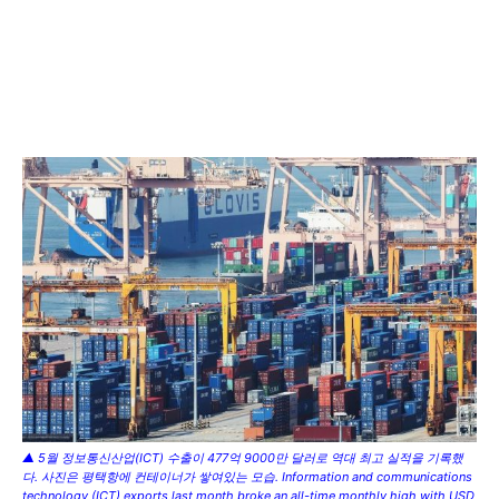
▲ 5월 정보통신산업(ICT) 수출이 477억 9000만 달러로 역대 최고 실적을 기록했
다. 사진은 평택항에 컨테이너가 쌓여있는 모습. Information and communications
technology (ICT) exports last month broke an all-time monthly high with USD