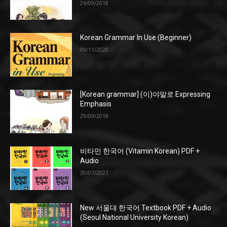
26/09/2018
Korean Grammar In Use (Beginner)
09/11/2020
[Korean grammar] (이)야말로 Expressing
Emphasis
29/09/2018
비타민 한국어 (Vitamin Korean) PDF +
Audio
30/07/2021
New 서울대 한국어 Textbook PDF + Audio
(Seoul National University Korean)