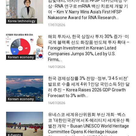
김빛내리, 아시아 최초 HFSP 나카소네상 수
상···RNA 연구로 mRNA 백신·치료제 개발 기
여 – Kim V. Narry Wins Asia’s First HFSP
Nakasone Award for RNA Research...
Korea technology
17/07/2026
해외 투자사, 한국 상장사 투자 30% 증가···미
국계 블랙록 선도·화장품·반도체 투자 확대 –
Foreign Investment in Korean Listed
Companies Jumps 30%, Led by U.S.
Korean economy
Firms,...
16/07/2026
한국 경제성장률 3% 전망···정부, ‘3·4·5 비전’
발표로 수출 세계 4위·1인당 국민소득 5만 달
러 추진 – Korea Raises 2026 GDP Growth
Forecast to 3% with...
Korean economy
16/07/2026
유네스코 세계유산위원회 부산 개최···벡스
코 ‘대한민국관’에서 K-헤리티지·세계유산 특
별전 개막 – Busan UNESCO World Heritage
Committee Opens K-Heritage House
K-Events