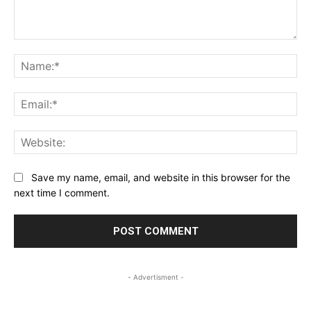
Comment:
Na
Ema
Web
Save my name, email, and website in this browser for the
next time I comment.
- Advertisment -