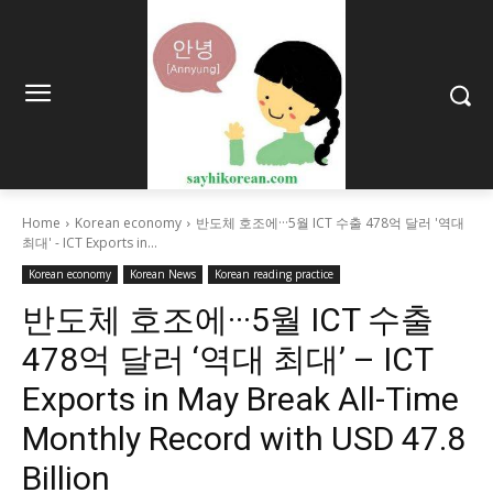
Home
Korean economy
반도체 호조에···5월 ICT 수출 478억 달러 '역대
최대' - ICT Exports in...
Korean economy
Korean News
Korean reading practice
반도체 호조에···5월 ICT 수출
478억 달러 ‘역대 최대’ – ICT
Exports in May Break All-Time
Monthly Record with USD 47.8
Billion