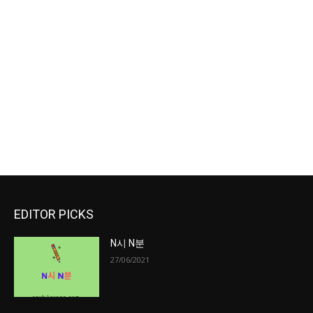
EDITOR PICKS
N시 N분
27/06/2021