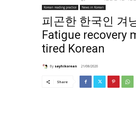
Korean reading practice
News in Korean
피곤한 한국인 겨
Fatigue recovery 
tired Korean
By
sayhikorean
21/08/2020
Share