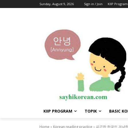
Sunday, August 9, 2026
Sign in / Join
KIIP Program
KIIP PROGRAM
TOPIK
BASIC K
Home
Korean reading practice
피곤한 한국인 겨냥한 피로 회