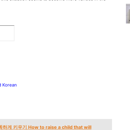
ed Korean
우기 How to raise a child that will