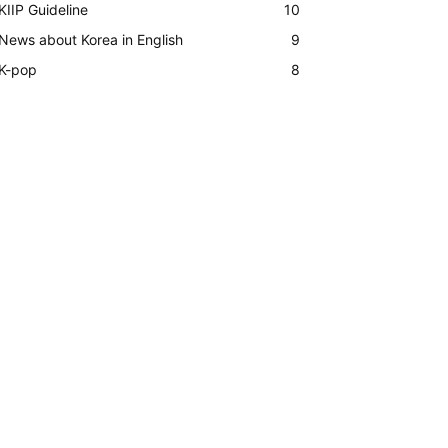
KIIP Guideline
10
News about Korea in English
9
K-pop
8