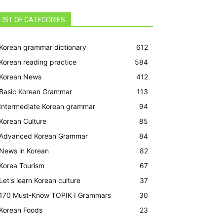
LIST OF CATEGORIES
Korean grammar dictionary
612
Korean reading practice
584
Korean News
412
Basic Korean Grammar
113
Intermediate Korean grammar
94
Korean Culture
85
Advanced Korean Grammar
84
News in Korean
82
Korea Tourism
67
Let's learn Korean culture
37
170 Must-Know TOPIK I Grammars
30
Korean Foods
23