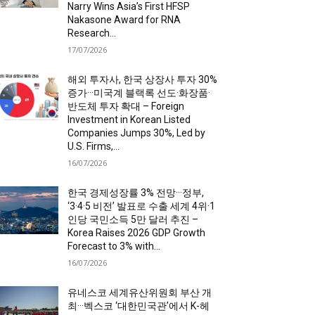
Narry Wins Asia’s First HFSP
Nakasone Award for RNA
Research...
17/07/2026
해외 투자사, 한국 상장사 투자 30%
증가···미국계 블랙록 선도·화장품·
반도체 투자 확대 – Foreign
Investment in Korean Listed
Companies Jumps 30%, Led by
U.S. Firms,...
16/07/2026
한국 경제성장률 3% 전망···정부,
‘3·4·5 비전’ 발표로 수출 세계 4위·1
인당 국민소득 5만 달러 추진 –
Korea Raises 2026 GDP Growth
Forecast to 3% with...
16/07/2026
유네스코 세계유산위원회 부산 개
최···벡스코 ‘대한민국관’에서 K-헤