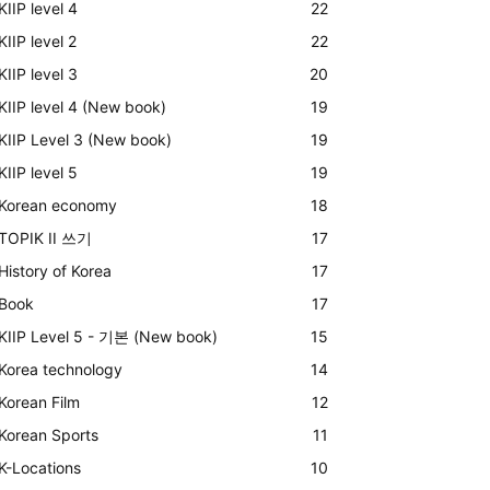
KIIP level 4
22
KIIP level 2
22
KIIP level 3
20
KIIP level 4 (New book)
19
KIIP Level 3 (New book)
19
KIIP level 5
19
Korean economy
18
TOPIK II 쓰기
17
History of Korea
17
Book
17
KIIP Level 5 - 기본 (New book)
15
Korea technology
14
Korean Film
12
Korean Sports
11
K-Locations
10