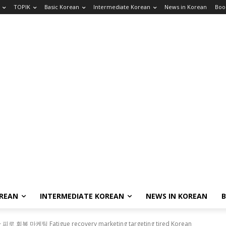
TOPIK
Basic Korean
Intermediate Korean
News in Korean
Boo
OREAN
INTERMEDIATE KOREAN
NEWS IN KOREAN
복 마케팅 Fatigue recovery marketing targeting tired Korean