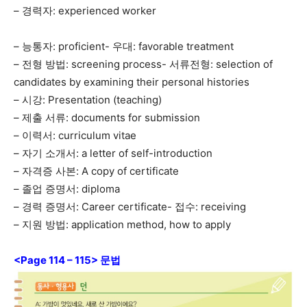
– 경력자: experienced worker
– 능통자: proficient- 우대: favorable treatment
– 전형 방법: screening process- 서류전형: selection of
candidates by examining their personal histories
– 시강: Presentation (teaching)
– 제출 서류: documents for submission
– 이력서: curriculum vitae
– 자기 소개서: a letter of self-introduction
– 자격증 사본: A copy of certificate
– 졸업 증명서: diploma
– 경력 증명서: Career certificate- 접수: receiving
– 지원 방법: application method, how to apply
<Page 114 – 115> 문법