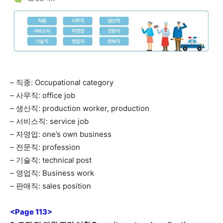
– 직종: Occupational category
– 사무직: office job
– 생산직: production worker, production
– 서비스직: service job
– 자영업: one’s own business
– 전문직: profession
– 기술직: technical post
– 영업직: Business work
– 판매직: sales position
<Page 113>