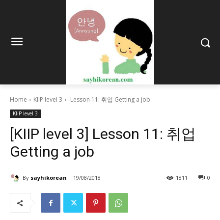
Home
KIIP level 3
Lesson 11: 취업 Getting a job
KIIP level 3
[KIIP level 3] Lesson 11: 취업
Getting a job
By
sayhikorean
19/08/2018
1811
0