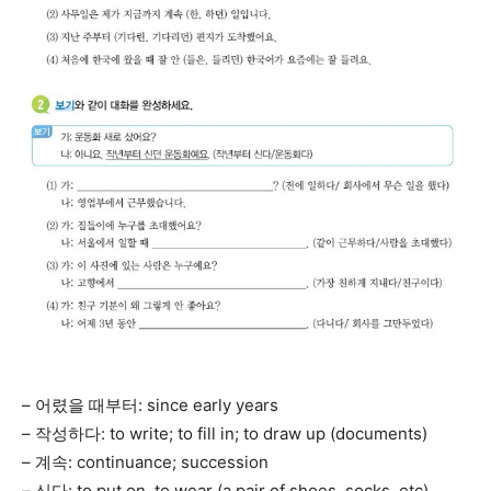
– 어렸을 때부터: since early years
– 작성하다: to write; to fill in; to draw up (documents)
– 계속: continuance; succession
– 신다: to put on, to wear (a pair of shoes, socks, etc)