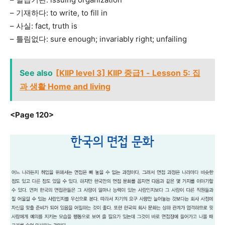
– 기재하다: to write, to fill in
– 사실: fact, truth is
– 틀림없다: sure enough; invariably right; unfailing
See also
[KIIP level 3] KIIP 중급1 - Lesson 5: 집
과 생활 Home and living
<Page 120>