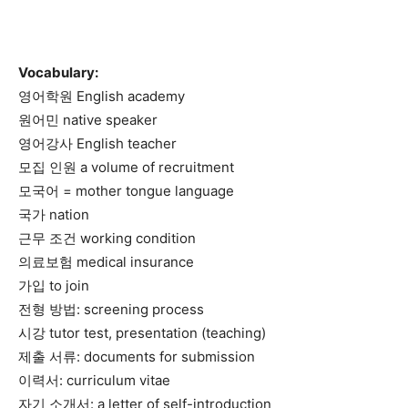
Vocabulary:
영어학원 English academy
원어민 native speaker
영어강사 English teacher
모집 인원 a volume of recruitment
모국어 = mother tongue language
국가 nation
근무 조건 working condition
의료보험 medical insurance
가입 to join
전형 방법: screening process
시강 tutor test, presentation (teaching)
제출 서류: documents for submission
이력서: curriculum vitae
자기 소개서: a letter of self-introduction