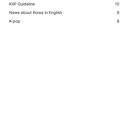
KIIP Guideline
10
News about Korea in English
9
K-pop
8