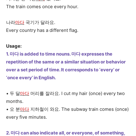
The train comes once every hour.
나라
마다
국기가 달라요.
Every country has a different flag.
Usage:
1. 마다 is added to time nouns. 마다 expresses the
repetition of the same or a similar situation or behavior
over a set period of time. It corresponds to ‘every’ or
‘once every’ in English.
• 두 달
마다
머리를 잘라요. I cut my hair (once) every two
months.
• 오 분
마다
지하철이 와요. The subway train comes (once)
every five minutes.
2. 마다 can also indicate all, or everyone, of something,