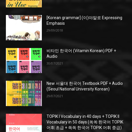
[Korean grammar] (이)야말로 Expressing
Emphasis
29/09/2018
비타민 한국어 (Vitamin Korean) PDF +
Audio
30/07/2021
New 서울대 한국어 Textbook PDF + Audio
(Seoul National University Korean)
29/07/2021
TOPIK I Vocabulary in 40 days + TOPIK II
Vocabulary in 50 days (쏙쏙 한국어 TOPIK
어휘 초급 + 쏙쏙 한국어 TOPIK 어휘 중급)