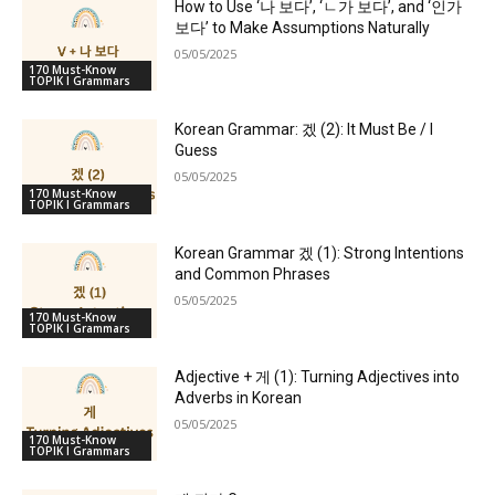
How to Use ‘나 보다’, ‘ㄴ가 보다’, and ‘인가
보다’ to Make Assumptions Naturally
05/05/2025
170 Must-Know
TOPIK I Grammars
Korean Grammar: 겠 (2): It Must Be / I
Guess
05/05/2025
170 Must-Know
TOPIK I Grammars
Korean Grammar 겠 (1): Strong Intentions
and Common Phrases
05/05/2025
170 Must-Know
TOPIK I Grammars
Adjective + 게 (1): Turning Adjectives into
Adverbs in Korean
05/05/2025
170 Must-Know
TOPIK I Grammars