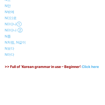
N만
N밖에
N(으)로
N(이)나①
N(이)나 ②
N쯤
N처럼, N같이
N보다
N마다
>> Full of ‘Korean grammar in use – Beginner’:
Click here