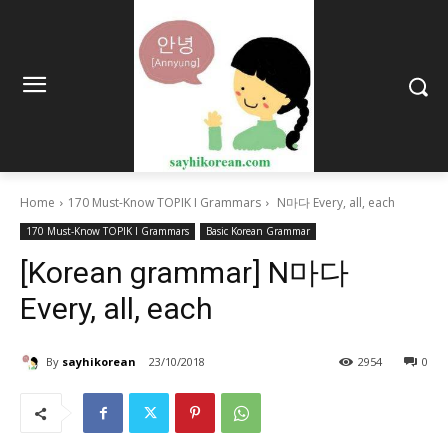
Home
170 Must-Know TOPIK I Grammars
N마다 Every, all, each
170 Must-Know TOPIK I Grammars
Basic Korean Grammar
[Korean grammar] N마다
Every, all, each
By
sayhikorean
23/10/2018
2954
0