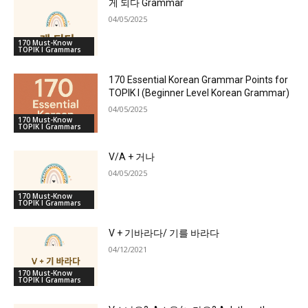
게 되다 Grammar
04/05/2025
170 Must-Know
TOPIK I Grammars
170 Essential Korean Grammar Points for
TOPIK I (Beginner Level Korean Grammar)
04/05/2025
170 Must-Know
TOPIK I Grammars
V/A + 거나
04/05/2025
170 Must-Know
TOPIK I Grammars
V + 기바라다/ 기를 바라다
04/12/2021
170 Must-Know
TOPIK I Grammars