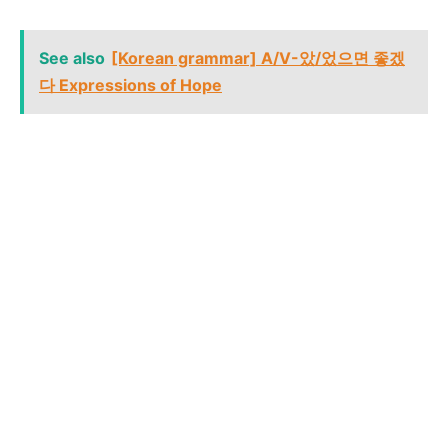
See also
[Korean grammar] A/V-았/었으면 좋겠
다 Expressions of Hope