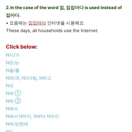
2. In the case of the word 집, 집집마다 is used instead of
집마다.
• 요즘에는
집집마다
인터넷을 시용해요.
These days, all households use the Internet.
Click below:
N이/가
N은/는
N을/를
N와/과, N(이)랑, N하고
N의
N에 ①
N에 ②
N에서
N에서 N까지, N부터 N까지
N에게/한테
N도