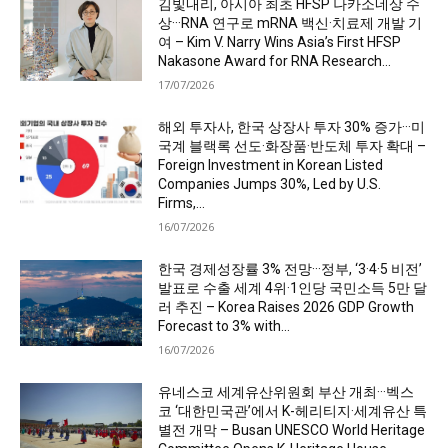
김빛내리, 아시아 최초 HFSP 나카소네상 수
상···RNA 연구로 mRNA 백신·치료제 개발 기
여 – Kim V. Narry Wins Asia’s First HFSP
Nakasone Award for RNA Research...
17/07/2026
해외 투자사, 한국 상장사 투자 30% 증가···미
국계 블랙록 선도·화장품·반도체 투자 확대 –
Foreign Investment in Korean Listed
Companies Jumps 30%, Led by U.S.
Firms,...
16/07/2026
한국 경제성장률 3% 전망···정부, ‘3·4·5 비전’
발표로 수출 세계 4위·1인당 국민소득 5만 달
러 추진 – Korea Raises 2026 GDP Growth
Forecast to 3% with...
16/07/2026
유네스코 세계유산위원회 부산 개최···벡스
코 ‘대한민국관’에서 K-헤리티지·세계유산 특
별전 개막 – Busan UNESCO World Heritage