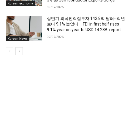
3% as Semiconductor Exports Surge
Korean economy
08/07/2026
상반기 외국인직접투자 142.8억 달러···작년
보다 9.1% 늘었다 – FDI in first half rises
9.1% year on year to USD 14.28B: report
07/07/2026
Korean News