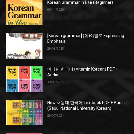
Korean Grammar In Use (Beginner)
09/11/2020
[Korean grammar] (이)야말로 Expressing
Emphasis
29/09/2018
비타민 한국어 (Vitamin Korean) PDF +
Audio
30/07/2021
New 서울대 한국어 Textbook PDF + Audio
(Seoul National University Korean)
29/07/2021