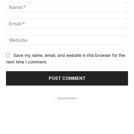
Na
Ema
Web
Save my name, email, and website in this browser for the
next time I comment.
- Advertisment -