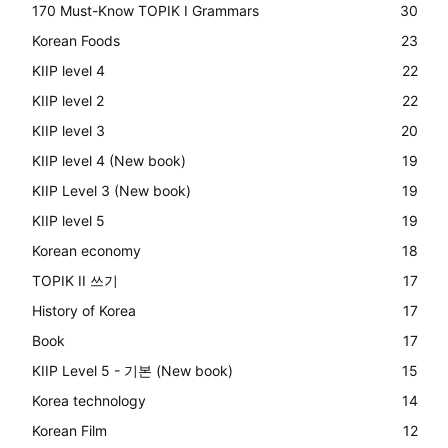
170 Must-Know TOPIK I Grammars
30
Korean Foods
23
KIIP level 4
22
KIIP level 2
22
KIIP level 3
20
KIIP level 4 (New book)
19
KIIP Level 3 (New book)
19
KIIP level 5
19
Korean economy
18
TOPIK II 쓰기
17
History of Korea
17
Book
17
KIIP Level 5 - 기본 (New book)
15
Korea technology
14
Korean Film
12