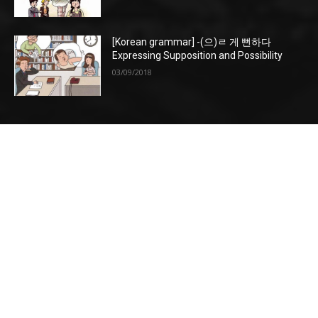
[Korean grammar] -(으)ㄹ 게 뻔하다
Expressing Supposition and Possibility
03/09/2018