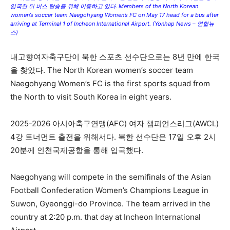
입국한 뒤 버스 탑승을 위해 이동하고 있다. Members of the North Korean
women’s soccer team Naegohyang Women’s FC on May 17 head for a bus after
arriving at Terminal 1 of Incheon International Airport. (Yonhap News – 연합뉴
스)
내고향여자축구단이 북한 스포츠 선수단으로는 8년 만에 한국
을 찾았다. The North Korean women’s soccer team
Naegohyang Women’s FC is the first sports squad from
the North to visit South Korea in eight years.
2025-2026 아시아축구연맹(AFC) 여자 챔피언스리그(AWCL)
4강 토너먼트 출전을 위해서다. 북한 선수단은 17일 오후 2시
20분께 인천국제공항을 통해 입국했다.
Naegohyang will compete in the semifinals of the Asian
Football Confederation Women’s Champions League in
Suwon, Gyeonggi-do Province. The team arrived in the
country at 2:20 p.m. that day at Incheon International