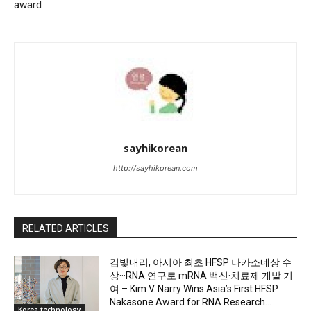
award
sayhikorean
http://sayhikorean.com
RELATED ARTICLES
김빛내리, 아시아 최초 HFSP 나카소네상 수
상···RNA 연구로 mRNA 백신·치료제 개발 기
여 – Kim V. Narry Wins Asia’s First HFSP
Nakasone Award for RNA Research...
Korea technology