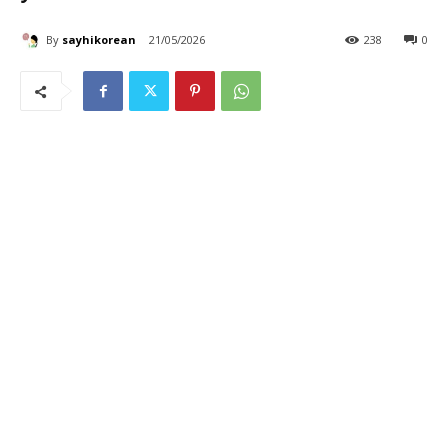
By
sayhikorean
21/05/2026
238
0