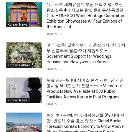
유네스코 세계유산위 부산 개최 기념···조선
왕조실록 4대 사고본·왕실 문화유산 특별전
개최 – UNESCO World Heritage Committee
Exhibition Showcases All Four Editions of
Korean News
the Annals of...
10/07/2026
[한국 결혼] 결혼식부터 신혼집까지···한국 정
부 신혼부부 결혼·주거 지원제도 –
Government Support for Weddings,
Housing and Newlyweds in Korea
Korean Culture
08/07/2026
무료 공공생리대 서비스 본격 시행···전국 공
공시설 500곳 순차 운영 – Free Menstrual
Products Now Available at 500 Public
Facilities Across Korea in Pilot Program
Korean News
08/07/2026
해외 투자은행, 한국 경제성장률 3% 시대 전
망···반도체 수출 호조 영향 – Global Banks
Forecast Korea’s Economy to Grow Above