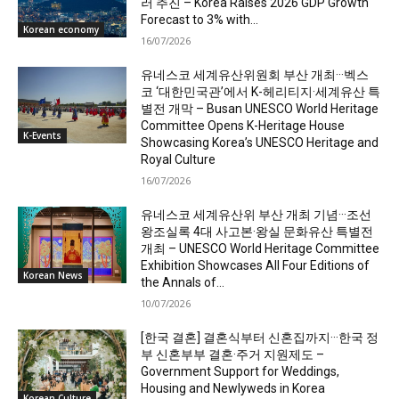
러 추진 – Korea Raises 2026 GDP Growth
Forecast to 3% with...
Korean economy
16/07/2026
유네스코 세계유산위원회 부산 개최···벡스
코 ‘대한민국관’에서 K-헤리티지·세계유산 특
별전 개막 – Busan UNESCO World Heritage
Committee Opens K-Heritage House
K-Events
Showcasing Korea’s UNESCO Heritage and
Royal Culture
16/07/2026
유네스코 세계유산위 부산 개최 기념···조선
왕조실록 4대 사고본·왕실 문화유산 특별전
개최 – UNESCO World Heritage Committee
Exhibition Showcases All Four Editions of
Korean News
the Annals of...
10/07/2026
[한국 결혼] 결혼식부터 신혼집까지···한국 정
부 신혼부부 결혼·주거 지원제도 –
Government Support for Weddings,
Housing and Newlyweds in Korea
Korean Culture