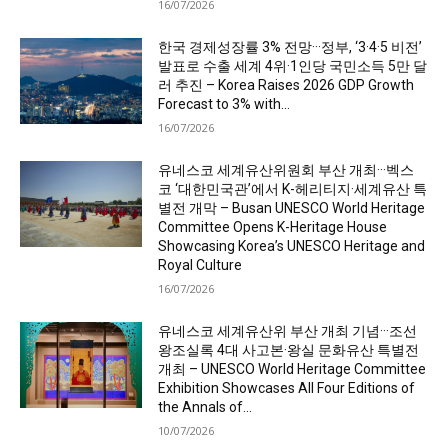
16/07/2026
한국 경제성장률 3% 전망···정부, ‘3·4·5 비전’
발표로 수출 세계 4위·1인당 국민소득 5만 달
러 추진 – Korea Raises 2026 GDP Growth
Forecast to 3% with...
16/07/2026
유네스코 세계유산위원회 부산 개최···벡스
코 ‘대한민국관’에서 K-헤리티지·세계유산 특
별전 개막 – Busan UNESCO World Heritage
Committee Opens K-Heritage House
Showcasing Korea’s UNESCO Heritage and
Royal Culture
16/07/2026
유네스코 세계유산위 부산 개최 기념···조선
왕조실록 4대 사고본·왕실 문화유산 특별전
개최 – UNESCO World Heritage Committee
Exhibition Showcases All Four Editions of
the Annals of...
10/07/2026