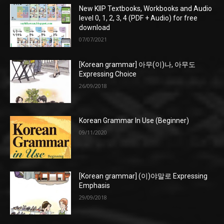
New KIIP Textbooks, Workbooks and Audio
level 0, 1, 2, 3, 4 (PDF + Audio) for free
download
07/07/2021
[Korean grammar] 아무(이)나, 아무도
Expressing Choice
26/09/2018
Korean Grammar In Use (Beginner)
09/11/2020
[Korean grammar] (이)야말로 Expressing
Emphasis
29/09/2018