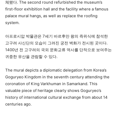
체됐다. The second round refurbished the museum’s
first-floor exhibition hall and the facility where a famous
palace mural hangs, as well as replace the roofing
system.
아프로시압 박물관은 7세기 바르후만 왕의 즉위식에 참석한
고구려 사신단의 모습이 그려진 궁전 벽화가 전시된 곳이다.
1400년 전 고구려의 국외 문화교류 역사를 단적으로 보여주는
귀중한 유산을 관람할 수 있다.
The mural depicts a diplomatic delegation from Korea’s
Goguryeo Kingdom in the seventh century attending the
coronation of King Varkhuman in Samarkand. This
valuable piece of heritage clearly shows Goguryeo’s
history of international cultural exchange from about 14
centuries ago.