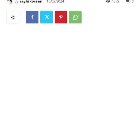
By
sayhikorean
16/03/2024
1372
0