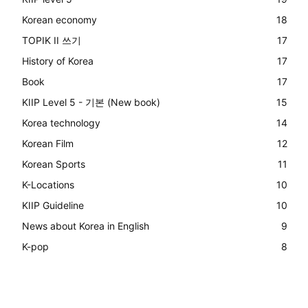
Korean economy
18
TOPIK II 쓰기
17
History of Korea
17
Book
17
KIIP Level 5 - 기본 (New book)
15
Korea technology
14
Korean Film
12
Korean Sports
11
K-Locations
10
KIIP Guideline
10
News about Korea in English
9
K-pop
8