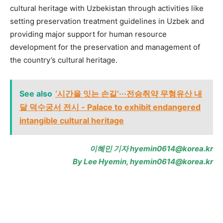
cultural heritage with Uzbekistan through activities like
setting preservation treatment guidelines in Uzbek and
providing major support for human resource
development for the preservation and management of
the country’s cultural heritage.
See also
‘시간을 잇는 손길’···전승취약 무형유산 내
달 덕수궁서 전시 - Palace to exhibit endangered
intangible cultural heritage
이혜민 기자 hyemin0614@korea.kr
By Lee Hyemin, hyemin0614@korea.kr