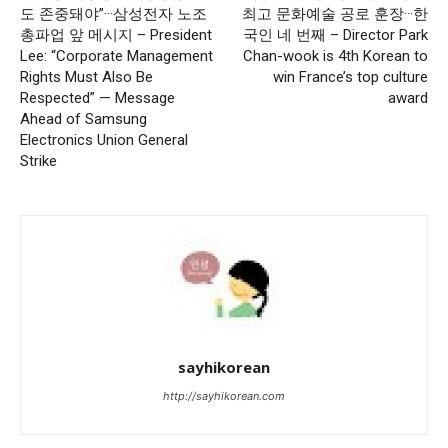
도 존중돼야”···삼성전자 노조
최고 문화예술 공로 훈장···한
총파업 앞 메시지 – President
국인 네 번째 – Director Park
Lee: “Corporate Management
Chan-wook is 4th Korean to
Rights Must Also Be
win France’s top culture
Respected” — Message
award
Ahead of Samsung
Electronics Union General
Strike
sayhikorean
http://sayhikorean.com