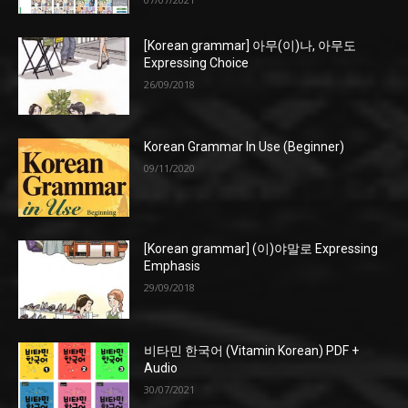
[Korean grammar] 아무(이)나, 아무도
Expressing Choice
26/09/2018
Korean Grammar In Use (Beginner)
09/11/2020
[Korean grammar] (이)야말로 Expressing
Emphasis
29/09/2018
비타민 한국어 (Vitamin Korean) PDF +
Audio
30/07/2021