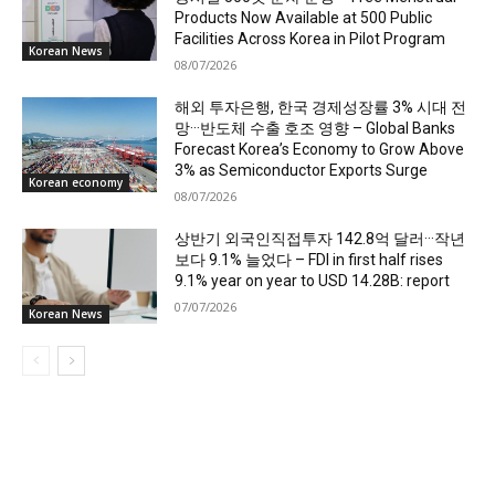
Products Now Available at 500 Public
Facilities Across Korea in Pilot Program
Korean News
08/07/2026
해외 투자은행, 한국 경제성장률 3% 시대 전
망···반도체 수출 호조 영향 – Global Banks
Forecast Korea’s Economy to Grow Above
3% as Semiconductor Exports Surge
Korean economy
08/07/2026
상반기 외국인직접투자 142.8억 달러···작년
보다 9.1% 늘었다 – FDI in first half rises
9.1% year on year to USD 14.28B: report
07/07/2026
Korean News