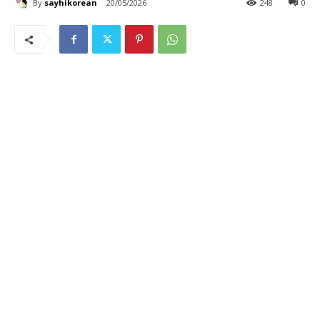
By
sayhikorean
20/05/2026
248
0