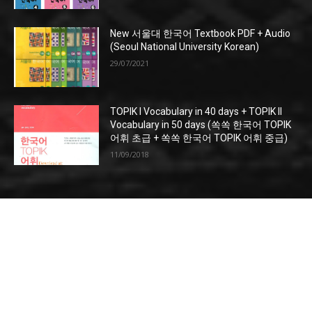
New 서울대 한국어 Textbook PDF + Audio
(Seoul National University Korean)
29/07/2021
TOPIK I Vocabulary in 40 days + TOPIK II
Vocabulary in 50 days (쏙쏙 한국어 TOPIK
어휘 초급 + 쏙쏙 한국어 TOPIK 어휘 중급)
11/09/2018