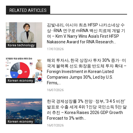
RELATED ARTICLES
김빛내리, 아시아 최초 HFSP 나카소네상 수
상···RNA 연구로 mRNA 백신·치료제 개발 기
여 – Kim V. Narry Wins Asia’s First HFSP
Nakasone Award for RNA Research...
Korea technology
17/07/2026
해외 투자사, 한국 상장사 투자 30% 증가···미
국계 블랙록 선도·화장품·반도체 투자 확대 –
Foreign Investment in Korean Listed
Companies Jumps 30%, Led by U.S.
Korean economy
Firms,...
16/07/2026
한국 경제성장률 3% 전망···정부, ‘3·4·5 비전’
발표로 수출 세계 4위·1인당 국민소득 5만 달
러 추진 – Korea Raises 2026 GDP Growth
Forecast to 3% with...
Korean economy
16/07/2026