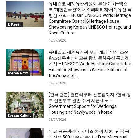
유네스코 세계유산위원회 부산 개최···벡스
코 ‘대한민국관’에서 K-헤리티지·세계유산 특
별전 개막 – Busan UNESCO World Heritage
Committee Opens K-Heritage House
K-Events
Showcasing Korea’s UNESCO Heritage and
Royal Culture
16/07/2026
유네스코 세계유산위 부산 개최 기념···조선
왕조실록 4대 사고본·왕실 문화유산 특별전
개최 – UNESCO World Heritage Committee
Exhibition Showcases All Four Editions of
Korean News
the Annals of...
10/07/2026
[한국 결혼] 결혼식부터 신혼집까지···한국 정
부 신혼부부 결혼·주거 지원제도 –
Government Support for Weddings,
Housing and Newlyweds in Korea
Korean Culture
08/07/2026
무료 공공생리대 서비스 본격 시행···전국 공
공시설 500곳 순차 운영 – Free Menstrual