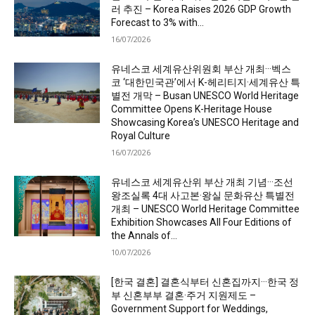
러 추진 – Korea Raises 2026 GDP Growth
Forecast to 3% with...
16/07/2026
유네스코 세계유산위원회 부산 개최···벡스
코 ‘대한민국관’에서 K-헤리티지·세계유산 특
별전 개막 – Busan UNESCO World Heritage
Committee Opens K-Heritage House
Showcasing Korea’s UNESCO Heritage and
Royal Culture
16/07/2026
유네스코 세계유산위 부산 개최 기념···조선
왕조실록 4대 사고본·왕실 문화유산 특별전
개최 – UNESCO World Heritage Committee
Exhibition Showcases All Four Editions of
the Annals of...
10/07/2026
[한국 결혼] 결혼식부터 신혼집까지···한국 정
부 신혼부부 결혼·주거 지원제도 –
Government Support for Weddings,