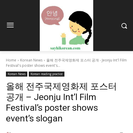
Home
Korean News
올해 전주국제영화제 포스터 공개 - Jeonju Int'l Film
Festival's poster shows event's...
Korean News
Korean reading practice
올해 전주국제영화제 포스터
공개 – Jeonju Int’l Film
Festival’s poster shows
event’s slogan