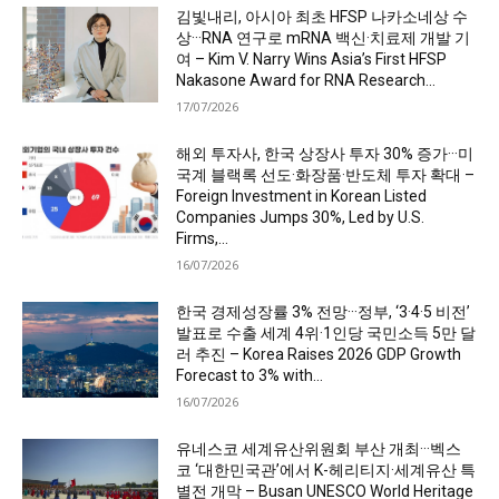
김빛내리, 아시아 최초 HFSP 나카소네상 수
상···RNA 연구로 mRNA 백신·치료제 개발 기
여 – Kim V. Narry Wins Asia’s First HFSP
Nakasone Award for RNA Research...
17/07/2026
해외 투자사, 한국 상장사 투자 30% 증가···미
국계 블랙록 선도·화장품·반도체 투자 확대 –
Foreign Investment in Korean Listed
Companies Jumps 30%, Led by U.S.
Firms,...
16/07/2026
한국 경제성장률 3% 전망···정부, ‘3·4·5 비전’
발표로 수출 세계 4위·1인당 국민소득 5만 달
러 추진 – Korea Raises 2026 GDP Growth
Forecast to 3% with...
16/07/2026
유네스코 세계유산위원회 부산 개최···벡스
코 ‘대한민국관’에서 K-헤리티지·세계유산 특
별전 개막 – Busan UNESCO World Heritage