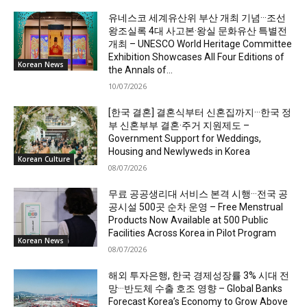
유네스코 세계유산위 부산 개최 기념···조선
왕조실록 4대 사고본·왕실 문화유산 특별전
개최 – UNESCO World Heritage Committee
Exhibition Showcases All Four Editions of
Korean News
the Annals of...
10/07/2026
[한국 결혼] 결혼식부터 신혼집까지···한국 정
부 신혼부부 결혼·주거 지원제도 –
Government Support for Weddings,
Housing and Newlyweds in Korea
Korean Culture
08/07/2026
무료 공공생리대 서비스 본격 시행···전국 공
공시설 500곳 순차 운영 – Free Menstrual
Products Now Available at 500 Public
Facilities Across Korea in Pilot Program
Korean News
08/07/2026
해외 투자은행, 한국 경제성장률 3% 시대 전
망···반도체 수출 호조 영향 – Global Banks
Forecast Korea’s Economy to Grow Above