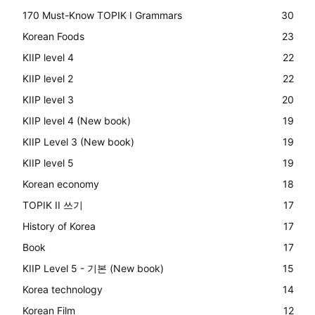
170 Must-Know TOPIK I Grammars
30
Korean Foods
23
KIIP level 4
22
KIIP level 2
22
KIIP level 3
20
KIIP level 4 (New book)
19
KIIP Level 3 (New book)
19
KIIP level 5
19
Korean economy
18
TOPIK II 쓰기
17
History of Korea
17
Book
17
KIIP Level 5 - 기본 (New book)
15
Korea technology
14
Korean Film
12