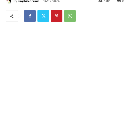
By
sayhikorean
16/02/2024
1481
0