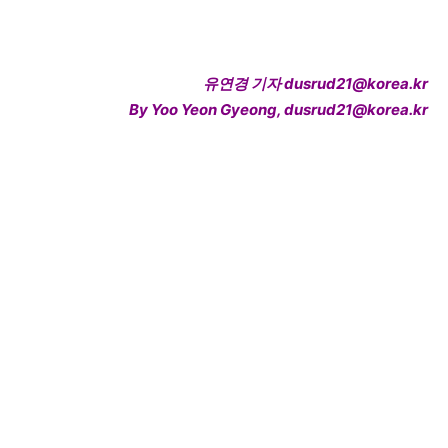
유연경 기자 dusrud21@korea.kr
By Yoo Yeon Gyeong, dusrud21@korea.kr