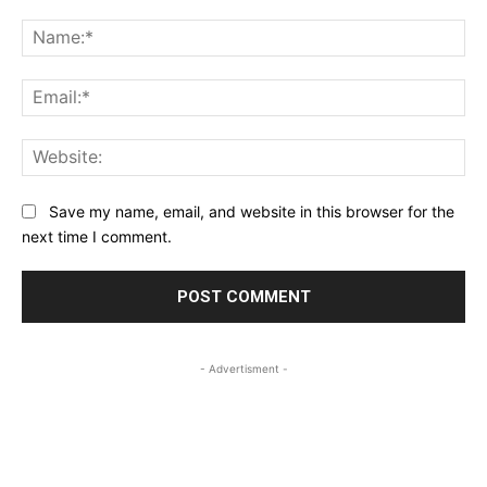
Comment:
Na
Ema
Web
Save my name, email, and website in this browser for the
next time I comment.
- Advertisment -