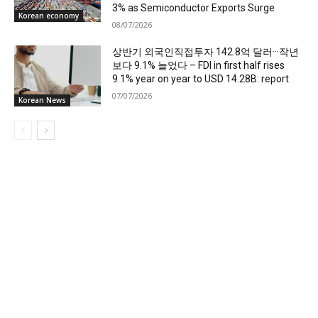
3% as Semiconductor Exports Surge
Korean economy
08/07/2026
상반기 외국인직접투자 142.8억 달러···작년
보다 9.1% 늘었다 – FDI in first half rises
9.1% year on year to USD 14.28B: report
07/07/2026
Korean News