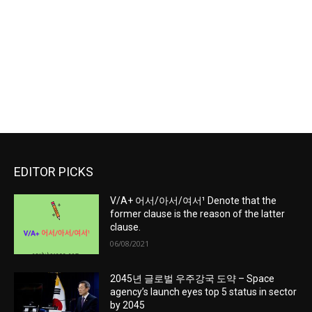
EDITOR PICKS
V/A+ 어서/아서/여서¹ Denote that the
former clause is the reason of the latter
clause.
06/08/2021
2045년 글로벌 우주강국 도약 – Space
agency’s launch eyes top 5 status in sector
by 2045