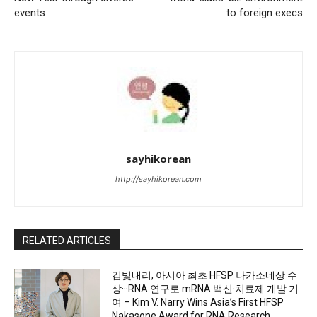
events
to foreign execs
sayhikorean
http://sayhikorean.com
RELATED ARTICLES
김빛내리, 아시아 최초 HFSP 나카소네상 수
상···RNA 연구로 mRNA 백신·치료제 개발 기
여 – Kim V. Narry Wins Asia’s First HFSP
Nakasone Award for RNA Research...