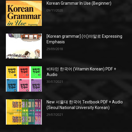
Korean Grammar In Use (Beginner)
09/11/2020
[Korean grammar] (이)야말로 Expressing
Emphasis
29/09/2018
비타민 한국어 (Vitamin Korean) PDF +
Audio
30/07/2021
New 서울대 한국어 Textbook PDF + Audio
(Seoul National University Korean)
29/07/2021