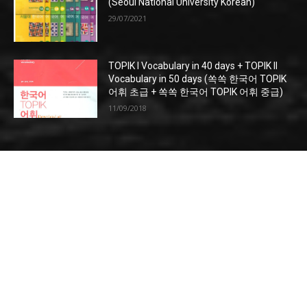
(Seoul National University Korean)
29/07/2021
TOPIK I Vocabulary in 40 days + TOPIK II
Vocabulary in 50 days (쏙쏙 한국어 TOPIK
어휘 초급 + 쏙쏙 한국어 TOPIK 어휘 중급)
11/09/2018