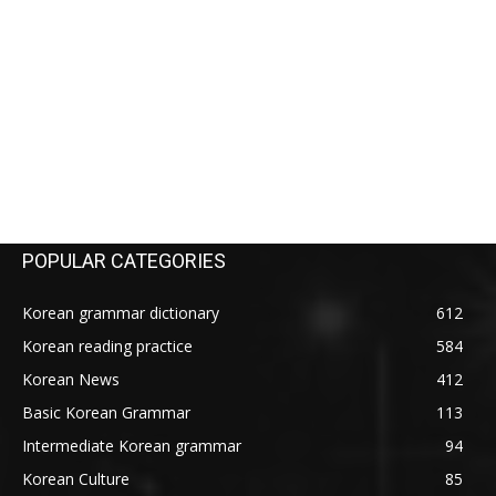
POPULAR CATEGORIES
Korean grammar dictionary
612
Korean reading practice
584
Korean News
412
Basic Korean Grammar
113
Intermediate Korean grammar
94
Korean Culture
85