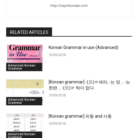
http://sayhikorean.com
RELATED ARTICLES
Korean Grammar in use (Advanced)
10/09/2018
Advanced Korean
Grammar
[Korean grammar] -(으)ㄹ세라, -는 양，-는
한편，-(으)ㄹ 턱이 없다
10/09/2018
Advanced Korean
Grammar
[Korean grammar] 피동 and 사동
10/09/2018
Advanced Korean
Grammar