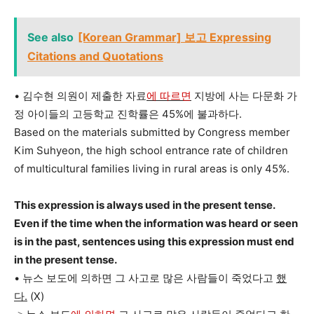
See also
[Korean Grammar] 보고 Expressing
Citations and Quotations
• 김수현 의원이 제출한 자료
에 따르면
지방에 사는 다문화 가
정 아이들의 고등학교 진학률은 45%에 불과하다.
Based on the materials submitted by Congress member
Kim Suhyeon, the high school entrance rate of children
of multicultural families living in rural areas is only 45%.
This expression is always used in the present tense.
Even if the time when the information was heard or seen
is in the past, sentences using this expression must end
in the present tense.
• 뉴스 보도에 의하면 그 사고로 많은 사람들이 죽었다고
했
다.
(X)