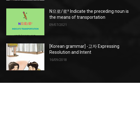
N으로/로² Indicate the preceding noun is
the means of transportation
09/07/2021
[Korean grammar] -고자 Expressing
Resolution and Intent
16/09/2018