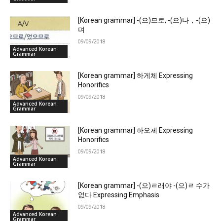
[Korean grammar] -(으)므로, -(으)나，-(으)
며
09/09/2018
Advanced Korean
Grammar
[Korean grammar] 하게체 Expressing
Honorifics
09/09/2018
Advanced Korean
Grammar
[Korean grammar] 하오체 Expressing
Honorifics
09/09/2018
Advanced Korean
Grammar
[Korean grammar] -(으)ㄹ래야 -(으)ㄹ 수가
없다 Expressing Emphasis
09/09/2018
Advanced Korean
Grammar