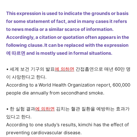
This expression is used to indicate the grounds or basis
for some statement of fact, and in many cases it refers
to news media or a similar scarce of information.
Accordingly, a citation or quotation often appears in the
following clause. It can be replaced with the expression
에 따르면 and is mostly used in formal situations.
• 세계 보건 기구의 발표
에 의하면
간접흡연으로 매년 60만 명
이 사망한다고 한다.
According to a World Health Organization report, 600,000
people die annually from secondhand smoke.
• 한 실험 결과
에 의하면
김치는 혈관 질환을 예방하는 효과가
있다고 한다.
According to one study’s results, kimchi has the effect of
preventing cardiovascular disease.