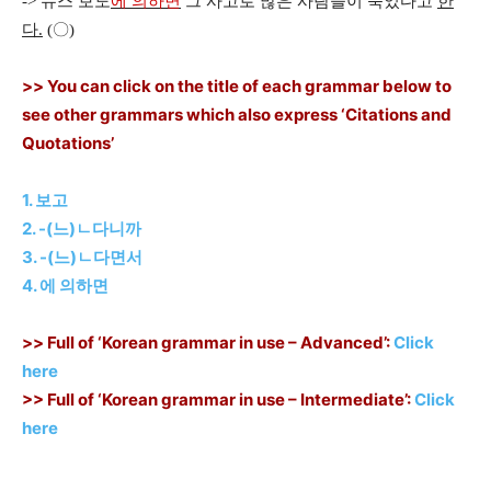
-> 뉴스 보도
에 의하면
그 사고로 많은 사람들이 죽었다고
한
다.
(〇)
>> You can click on the title of each grammar below to
see other grammars which also express ‘Citations and
Quotations’
1. 보고
2. -(느)ㄴ다니까
3. -(느)ㄴ다면서
4. 에 의하면
>> Full of ‘Korean grammar in use – Advanced’:
Click
here
>> Full of ‘Korean grammar in use – Intermediate’:
Click
here