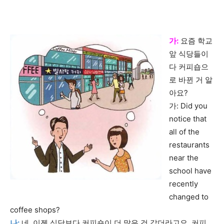
가:
요즘 학교
앞 식당들이
다 커피숍으
로 바뀐 거 알
아요?
가: Did you
notice that
all of the
restaurants
near the
school have
recently
changed to
coffee shops?
나:
네, 이젠 식당보다 커피숍이 더 많은 것 같더라고요. 커피