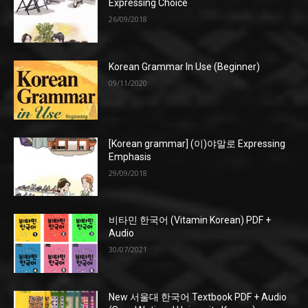
Expressing Choice
26/09/2018
Korean Grammar In Use (Beginner)
09/11/2020
[Korean grammar] (이)야말로 Expressing
Emphasis
29/09/2018
비타민 한국어 (Vitamin Korean) PDF +
Audio
30/07/2021
New 서울대 한국어 Textbook PDF + Audio