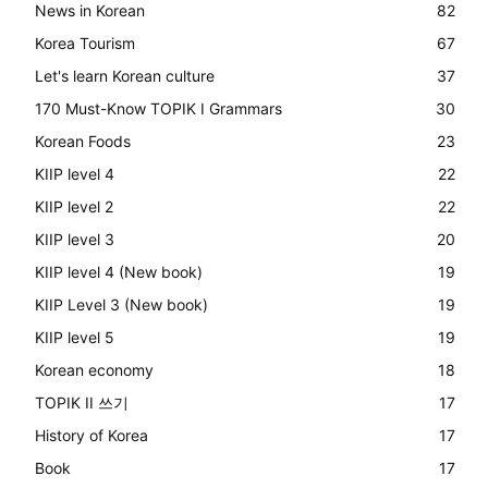
News in Korean
82
Korea Tourism
67
Let's learn Korean culture
37
170 Must-Know TOPIK I Grammars
30
Korean Foods
23
KIIP level 4
22
KIIP level 2
22
KIIP level 3
20
KIIP level 4 (New book)
19
KIIP Level 3 (New book)
19
KIIP level 5
19
Korean economy
18
TOPIK II 쓰기
17
History of Korea
17
Book
17