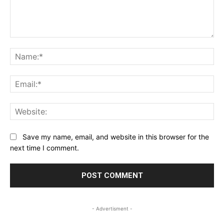
Comment:
Na
Ema
Web
Save my name, email, and website in this browser for the
next time I comment.
- Advertisment -