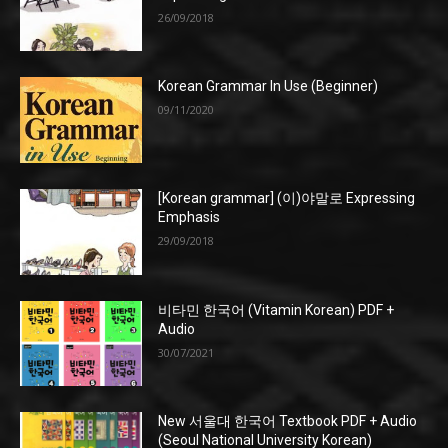
26/09/2018
Korean Grammar In Use (Beginner)
09/11/2020
[Korean grammar] (이)야말로 Expressing
Emphasis
29/09/2018
비타민 한국어 (Vitamin Korean) PDF +
Audio
30/07/2021
New 서울대 한국어 Textbook PDF + Audio
(Seoul National University Korean)