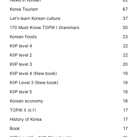
Korea Tourism
67
Let's learn Korean culture
37
170 Must-Know TOPIK I Grammars
30
Korean Foods
23
KIIP level 4
22
KIIP level 2
22
KIIP level 3
20
KIIP level 4 (New book)
19
KIIP Level 3 (New book)
19
KIIP level 5
19
Korean economy
18
TOPIK II 쓰기
17
History of Korea
17
Book
17