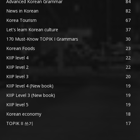
Advanced Korean Grammar
84
News in Korean
82
Korea Tourism
67
Let's learn Korean culture
37
170 Must-Know TOPIK I Grammars
30
Korean Foods
23
KIIP level 4
22
KIIP level 2
22
KIIP level 3
20
KIIP level 4 (New book)
19
KIIP Level 3 (New book)
19
KIIP level 5
19
Korean economy
18
TOPIK II 쓰기
17