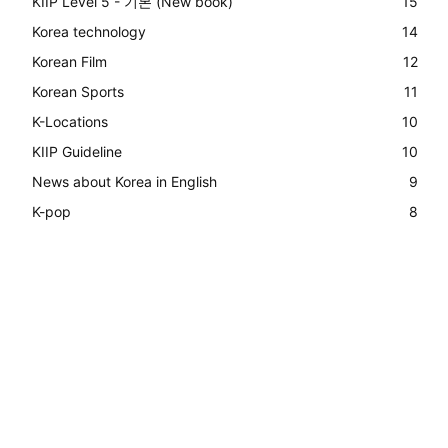
KIIP Level 5 - 기본 (New book)
15
Korea technology
14
Korean Film
12
Korean Sports
11
K-Locations
10
KIIP Guideline
10
News about Korea in English
9
K-pop
8