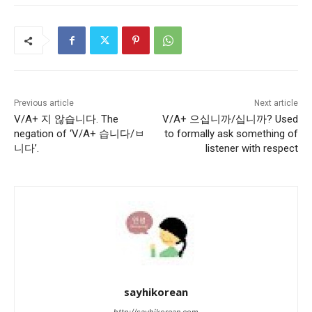
Previous article
Next article
V/A+ 지 않습니다. The
V/A+ 으십니까/십니까? Used
negation of ‘V/A+ 습니다/ㅂ
to formally ask something of
니다’.
listener with respect
sayhikorean