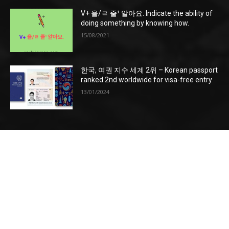
V+ 을/ㄹ 줄¹ 알아요. Indicate the ability of
doing something by knowing how.
15/08/2021
한국, 여권 지수 세계 2위 – Korean passport
ranked 2nd worldwide for visa-free entry
13/01/2024