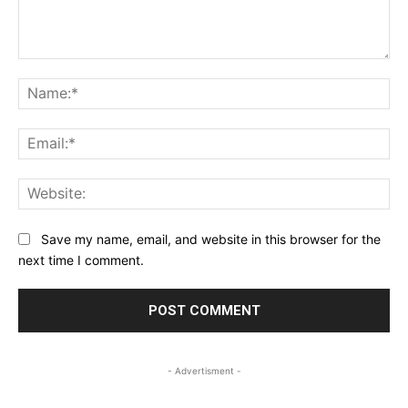
Comment:
Na
Ema
Web
Save my name, email, and website in this browser for the
next time I comment.
- Advertisment -