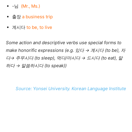
-님
(Mr., Ms.)
출장
a business trip
계시다
to be, to live
Some action and descriptive verbs use special forms to
make honorific expressions (e.g. 있다 → 계시다 (to be), 자
다→ 주무시다 (to sleep), 먹다/마시다 → 드시다 (to eat), 말
하다 → 말씀하시다 (to speak))
Source: Yonsei University. Korean Language Institute