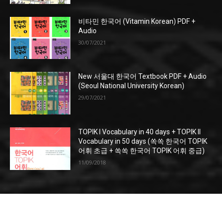
비타민 한국어 (Vitamin Korean) PDF +
Audio
30/07/2021
New 서울대 한국어 Textbook PDF + Audio
(Seoul National University Korean)
29/07/2021
TOPIK I Vocabulary in 40 days + TOPIK II
Vocabulary in 50 days (쏙쏙 한국어 TOPIK
어휘 초급 + 쏙쏙 한국어 TOPIK 어휘 중급)
11/09/2018