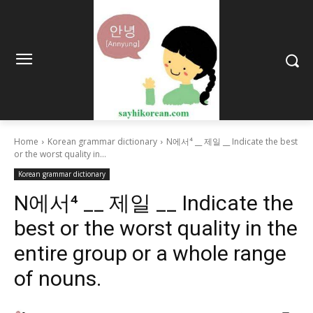
Home
Korean grammar dictionary
N에서⁴ __ 제일 __ Indicate the best
or the worst quality in...
Korean grammar dictionary
N에서⁴ __ 제일 __ Indicate the
best or the worst quality in the
entire group or a whole range
of nouns.