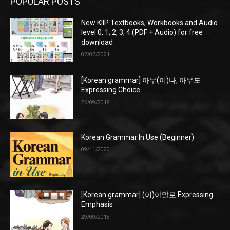
POPULAR POSTS
New KIIP Textbooks, Workbooks and Audio
level 0, 1, 2, 3, 4 (PDF + Audio) for free
download
07/07/2021
[Korean grammar] 아무(이)나, 아무도
Expressing Choice
26/09/2018
Korean Grammar In Use (Beginner)
09/11/2020
[Korean grammar] (이)야말로 Expressing
Emphasis
29/09/2018