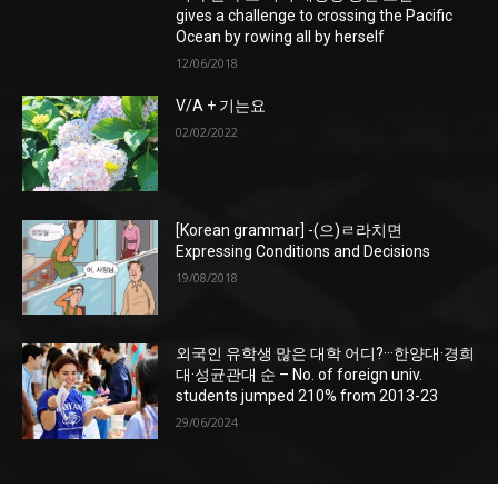
gives a challenge to crossing the Pacific
Ocean by rowing all by herself
12/06/2018
V/A + 기는요
02/02/2022
[Korean grammar] -(으)ㄹ라치면
Expressing Conditions and Decisions
19/08/2018
외국인 유학생 많은 대학 어디?···한양대·경희
대·성균관대 순 – No. of foreign univ.
students jumped 210% from 2013-23
29/06/2024