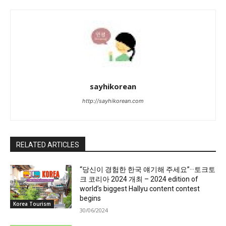
sayhikorean
http://sayhikorean.com
RELATED ARTICLES
“당신이 경험한 한국 얘기해 주세요”···토크토
크 코리아 2024 개최 – 2024 edition of
world’s biggest Hallyu content contest
begins
Korea Tourism
30/06/2024