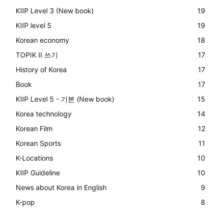
KIIP Level 3 (New book)
19
KIIP level 5
19
Korean economy
18
TOPIK II 쓰기
17
History of Korea
17
Book
17
KIIP Level 5 - 기본 (New book)
15
Korea technology
14
Korean Film
12
Korean Sports
11
K-Locations
10
KIIP Guideline
10
News about Korea in English
9
K-pop
8