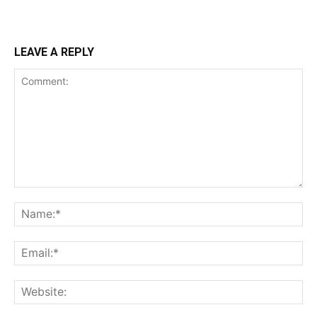
LEAVE A REPLY
Comment:
Na
Ema
Web