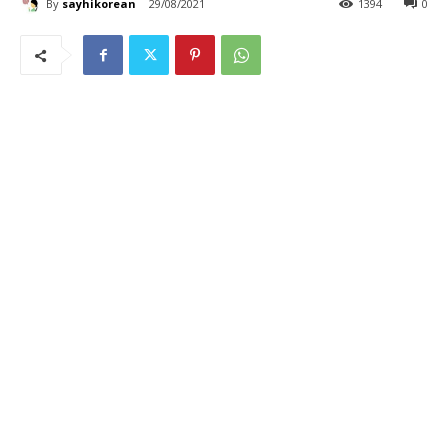
By
sayhikorean
29/08/2021
1394
0