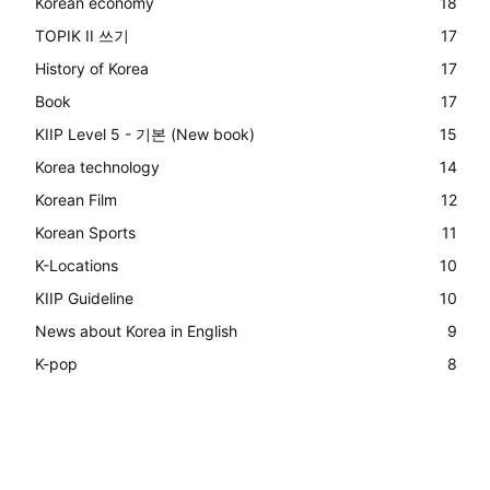
Korean economy
18
TOPIK II 쓰기
17
History of Korea
17
Book
17
KIIP Level 5 - 기본 (New book)
15
Korea technology
14
Korean Film
12
Korean Sports
11
K-Locations
10
KIIP Guideline
10
News about Korea in English
9
K-pop
8