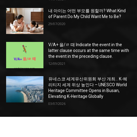
내 아이는 어떤 부모를 원할까? What Kind
of Parent Do My Child Want Me to Be?
29/07/2020
V/A+ 을/ㄹ 때 Indicate the event in the
latter clause occurs at the same time with
the event in the preceding clause.
12/09/2021
유네스코 세계유산위원회 부산 개최… K-헤
리티지 세계 위상 높인다 – UNESCO World
Heritage Committee Opens in Busan,
Elevating K-Heritage Globally
03/07/2026