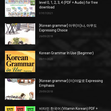
level 0, 1, 2, 3, 4 (PDF + Audio) for free
download
07/07/2021
[Korean grammar] 아무(이)나, 아무도
Expressing Choice
26/09/2018
Korean Grammar In Use (Beginner)
09/11/2020
[Korean grammar] (이)야말로 Expressing
Emphasis
29/09/2018
비타민 한국어 (Vitamin Korean) PDF +