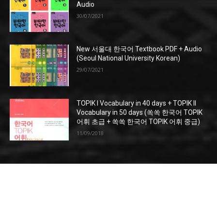
Audio
30/07/2021
New 서울대 한국어 Textbook PDF + Audio
(Seoul National University Korean)
29/07/2021
TOPIK I Vocabulary in 40 days + TOPIK II
Vocabulary in 50 days (쏙쏙 한국어 TOPIK
어휘 초급 + 쏙쏙 한국어 TOPIK 어휘 중급)
11/09/2018