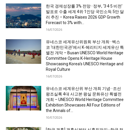
한국 경제성장률 3% 전망···정부, ‘3·4·5 비전’
발표로 수출 세계 4위·1인당 국민소득 5만 달
러 추진 – Korea Raises 2026 GDP Growth
Forecast to 3% with...
16/07/2026
유네스코 세계유산위원회 부산 개최···벡스
코 ‘대한민국관’에서 K-헤리티지·세계유산 특
별전 개막 – Busan UNESCO World Heritage
Committee Opens K-Heritage House
Showcasing Korea’s UNESCO Heritage and
Royal Culture
16/07/2026
유네스코 세계유산위 부산 개최 기념···조선
왕조실록 4대 사고본·왕실 문화유산 특별전
개최 – UNESCO World Heritage Committee
Exhibition Showcases All Four Editions of
the Annals of...
10/07/2026
[한국 결혼] 결혼식부터 신혼집까지···한국 정