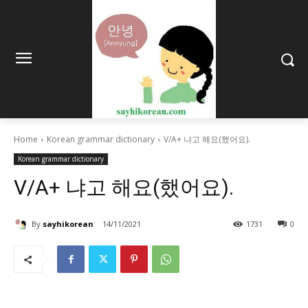
Home
Korean grammar dictionary
V/A+ 냐고 해요(했어요).
Korean grammar dictionary
V/A+ 냐고 해요(했어요).
By
sayhikorean
14/11/2021
1731
0