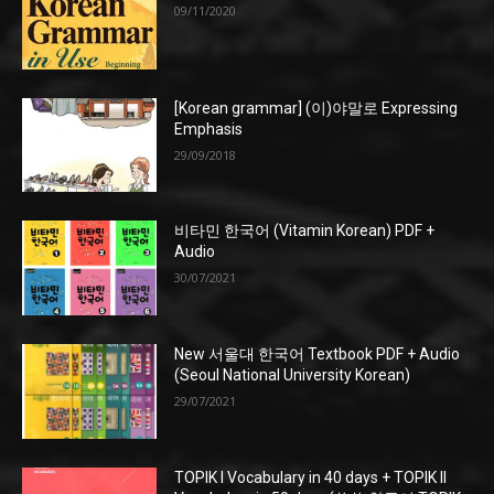
09/11/2020
[Korean grammar] (이)야말로 Expressing
Emphasis
29/09/2018
비타민 한국어 (Vitamin Korean) PDF +
Audio
30/07/2021
New 서울대 한국어 Textbook PDF + Audio
(Seoul National University Korean)
29/07/2021
TOPIK I Vocabulary in 40 days + TOPIK II