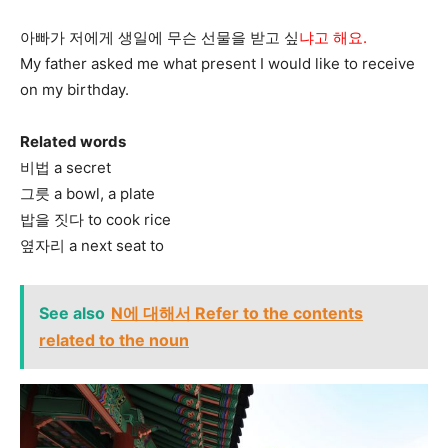
아빠가 저에게 생일에 무슨 선물을 받고 싶
냐고 해요.
My father asked me what present I would like to receive
on my birthday.
Related words
비법 a secret
그릇 a bowl, a plate
밥을 짓다 to cook rice
옆자리 a next seat to
See also
N에 대해서 Refer to the contents
related to the noun