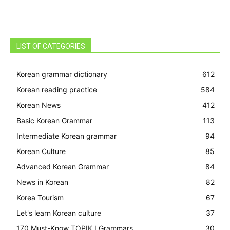
LIST OF CATEGORIES
Korean grammar dictionary
612
Korean reading practice
584
Korean News
412
Basic Korean Grammar
113
Intermediate Korean grammar
94
Korean Culture
85
Advanced Korean Grammar
84
News in Korean
82
Korea Tourism
67
Let's learn Korean culture
37
170 Must-Know TOPIK I Grammars
30