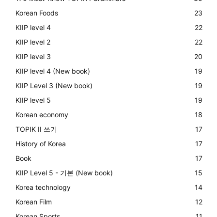
Korean Foods
23
KIIP level 4
22
KIIP level 2
22
KIIP level 3
20
KIIP level 4 (New book)
19
KIIP Level 3 (New book)
19
KIIP level 5
19
Korean economy
18
TOPIK II 쓰기
17
History of Korea
17
Book
17
KIIP Level 5 - 기본 (New book)
15
Korea technology
14
Korean Film
12
Korean Sports
11