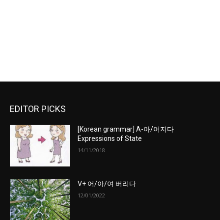
EDITOR PICKS
[Korean grammar] A-아/어지다
Expressions of State
14/11/2018
V+ 어/아/여 버리다
12/01/2022