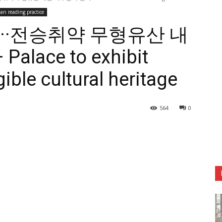
an reading practice
···전승취약 무형유산 내
lace to exhibit
ble cultural heritage
564
0