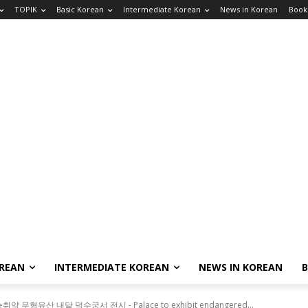
TOPIK
Basic Korean
Intermediate Korean
News in Korean
Book
OREAN
INTERMEDIATE KOREAN
NEWS IN KOREAN
약 무형유산 내달 덕수궁서 전시 - Palace to exhibit endangered...