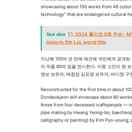
showcasing about 150 works from 46 cultural
technology” that are endangered cultural he
See also
T1, 2024 롤드컵 5회 우승···MVP
historic 5th LoL world title
지난해 100여 년 만에 재건돼 국민에게 공개
자 작품 80여 점을 전시한다. 이중 고인이 된
영보 보유자, 배첩장 김표영 보유자, 바디장 구
Reconstructed for the first time in about 10
Dondeokjeon will showcase about 80 works 
those from four deceased craftspeople — c
pipe making by Hwang Yeong-bo; baecheopja
calligraphy or painting) by Kim Pyo-young;