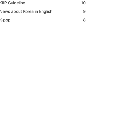
KIIP Guideline
10
News about Korea in English
9
K-pop
8