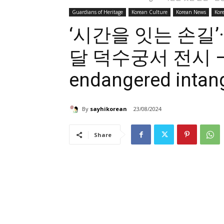
Guardians of Heritage
Korean Culture
Korean News
Kore
‘시간을 잇는 손길’
달 덕수궁서 전시 – Pa
endangered intangi
By
sayhikorean
23/08/2024
Share