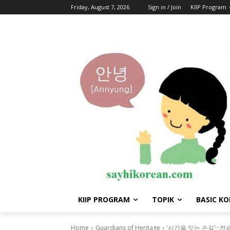
Friday, August 7, 2026
Sign in / Join
KIIP Program
KIIP PROGRAM
TOPIK
BASIC K
Home
Guardians of Heritage
‘시간을 잇는 손길’···전승취