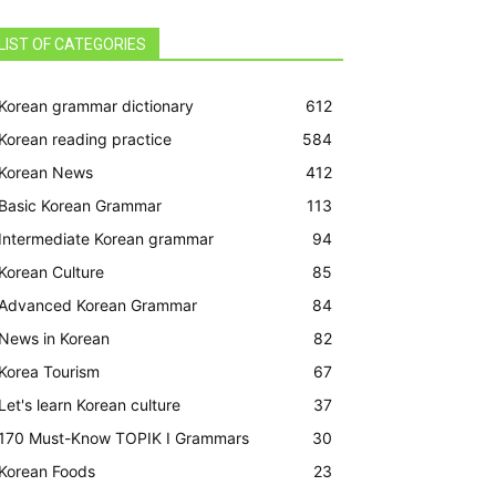
LIST OF CATEGORIES
Korean grammar dictionary
612
Korean reading practice
584
Korean News
412
Basic Korean Grammar
113
Intermediate Korean grammar
94
Korean Culture
85
Advanced Korean Grammar
84
News in Korean
82
Korea Tourism
67
Let's learn Korean culture
37
170 Must-Know TOPIK I Grammars
30
Korean Foods
23