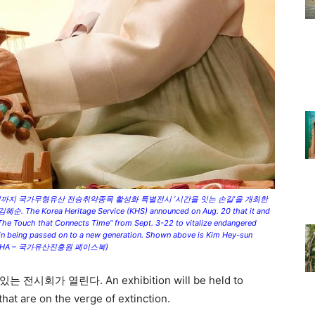
일까지 국가무형유산 전승취약종목 활성화 특별전시 ‘시간을 잇는 손길’을 개최한
ea Heritage Service (KHS) announced on Aug. 20 that it and
“The Touch that Connects Time” from Sept. 3-22 to vitalize endangered
sis in being passed on to a new generation. Shown above is Kim Hey-sun
itage. (KHA – 국가유산진흥원 페이스북)
가 열린다. An exhibition will be held to
that are on the verge of extinction.