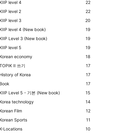
KIIP level 4
22
KIIP level 2
22
KIIP level 3
20
KIIP level 4 (New book)
19
KIIP Level 3 (New book)
19
KIIP level 5
19
Korean economy
18
TOPIK II 쓰기
17
History of Korea
17
Book
17
KIIP Level 5 - 기본 (New book)
15
Korea technology
14
Korean Film
12
Korean Sports
11
K-Locations
10