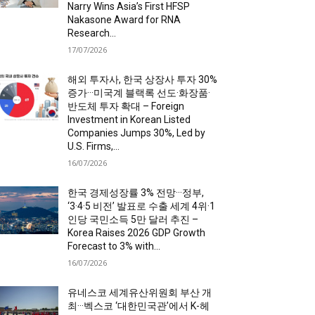
Narry Wins Asia’s First HFSP
Nakasone Award for RNA
Research...
17/07/2026
해외 투자사, 한국 상장사 투자 30%
증가···미국계 블랙록 선도·화장품·
반도체 투자 확대 – Foreign
Investment in Korean Listed
Companies Jumps 30%, Led by
U.S. Firms,...
16/07/2026
한국 경제성장률 3% 전망···정부,
‘3·4·5 비전’ 발표로 수출 세계 4위·1
인당 국민소득 5만 달러 추진 –
Korea Raises 2026 GDP Growth
Forecast to 3% with...
16/07/2026
유네스코 세계유산위원회 부산 개
최···벡스코 ‘대한민국관’에서 K-헤