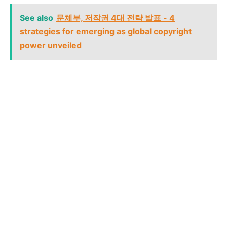
See also
문체부, 저작권 4대 전략 발표 - 4
strategies for emerging as global copyright
power unveiled