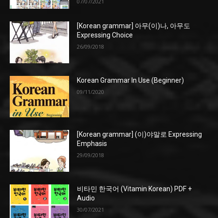
07/07/2021
[Korean grammar] 아무(이)나, 아무도
Expressing Choice
26/09/2018
Korean Grammar In Use (Beginner)
09/11/2020
[Korean grammar] (이)야말로 Expressing
Emphasis
29/09/2018
비타민 한국어 (Vitamin Korean) PDF +
Audio
30/07/2021