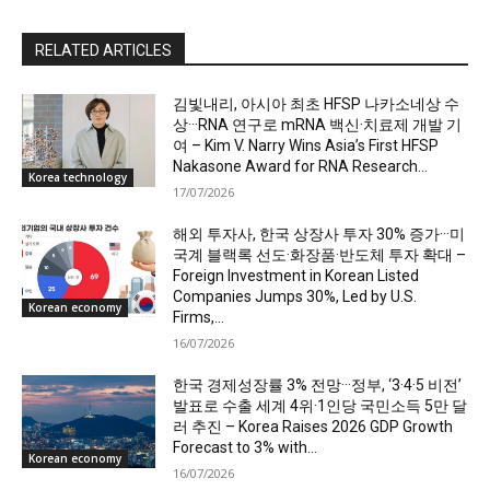
RELATED ARTICLES
김빛내리, 아시아 최초 HFSP 나카소네상 수
상···RNA 연구로 mRNA 백신·치료제 개발 기
여 – Kim V. Narry Wins Asia’s First HFSP
Nakasone Award for RNA Research...
Korea technology
17/07/2026
해외 투자사, 한국 상장사 투자 30% 증가···미
국계 블랙록 선도·화장품·반도체 투자 확대 –
Foreign Investment in Korean Listed
Companies Jumps 30%, Led by U.S.
Korean economy
Firms,...
16/07/2026
한국 경제성장률 3% 전망···정부, ‘3·4·5 비전’
발표로 수출 세계 4위·1인당 국민소득 5만 달
러 추진 – Korea Raises 2026 GDP Growth
Forecast to 3% with...
Korean economy
16/07/2026