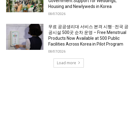
Government Support for Weddings,
Housing and Newlyweds in Korea
08/07/2026
무료 공공생리대 서비스 본격 시행···전국 공
공시설 500곳 순차 운영 – Free Menstrual
Products Now Available at 500 Public
Facilities Across Korea in Pilot Program
08/07/2026
Load more