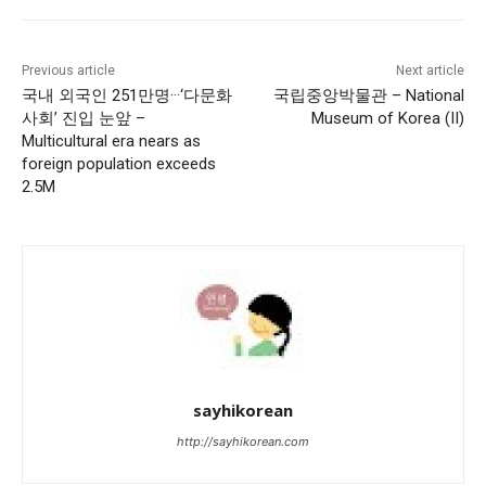
Previous article
Next article
국내 외국인 251만명···‘다문화
국립중앙박물관 – National
사회’ 진입 눈앞 –
Museum of Korea (II)
Multicultural era nears as
foreign population exceeds
2.5M
sayhikorean
http://sayhikorean.com