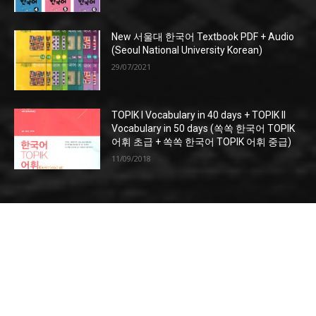
New 서울대 한국어 Textbook PDF + Audio
(Seoul National University Korean)
29/07/2021
TOPIK I Vocabulary in 40 days + TOPIK II
Vocabulary in 50 days (쏙쏙 한국어 TOPIK
어휘 초급 + 쏙쏙 한국어 TOPIK 어휘 중급)
11/09/2018