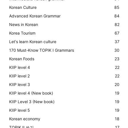
Korean Culture
85
Advanced Korean Grammar
84
News in Korean
82
Korea Tourism
67
Let's learn Korean culture
37
170 Must-Know TOPIK I Grammars
30
Korean Foods
23
KIIP level 4
22
KIIP level 2
22
KIIP level 3
20
KIIP level 4 (New book)
19
KIIP Level 3 (New book)
19
KIIP level 5
19
Korean economy
18
TOPIK II 쓰기
17