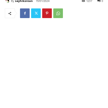
By
sayhikorean
19/01/2024
1237
0