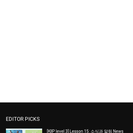
EDITOR PICKS
[KIIP level 3] Lesson 15: 소식과 알림 News