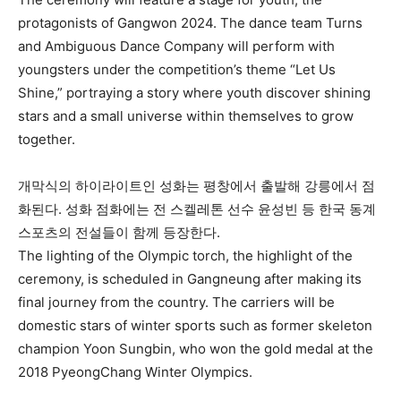
protagonists of Gangwon 2024. The dance team Turns
and Ambiguous Dance Company will perform with
youngsters under the competition’s theme “Let Us
Shine,” portraying a story where youth discover shining
stars and a small universe within themselves to grow
together.
개막식의 하이라이트인 성화는 평창에서 출발해 강릉에서 점
화된다. 성화 점화에는 전 스켈레톤 선수 윤성빈 등 한국 동계
스포츠의 전설들이 함께 등장한다.
The lighting of the Olympic torch, the highlight of the
ceremony, is scheduled in Gangneung after making its
final journey from the country. The carriers will be
domestic stars of winter sports such as former skeleton
champion Yoon Sungbin, who won the gold medal at the
2018 PyeongChang Winter Olympics.