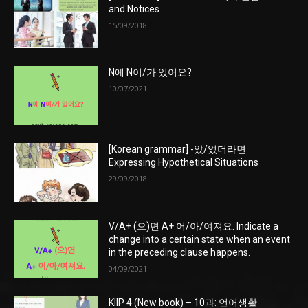
and Notices
15/09/2018
N에 N이/가 있어요?
10/07/2021
[Korean grammar] -았/었더라면
Expressing Hypothetical Situations
29/09/2018
V/A+ (으)면 A+ 어/아/여져요. Indicate a
change into a certain state when an event
in the preceding clause happens.
04/09/2021
KIIP 4 (New book) – 10과: 언어생활