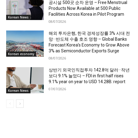
공시설 500곳 순차 운영 – Free Menstrual
Products Now Available at 500 Public
Facilities Across Korea in Pilot Program
Korean News
08/07/2026
해외 투자은행, 한국 경제성장률 3% 시대 전
망···반도체 수출 호조 영향 – Global Banks
Forecast Korea’s Economy to Grow Above
3% as Semiconductor Exports Surge
Korean economy
08/07/2026
상반기 외국인직접투자 142.8억 달러···작년
보다 9.1% 늘었다 – FDI in first half rises
9.1% year on year to USD 14.28B: report
07/07/2026
Korean News