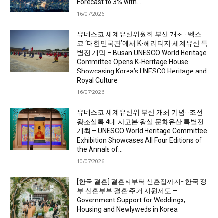
Forecast to 3% with...
16/07/2026
유네스코 세계유산위원회 부산 개최···벡스
코 ‘대한민국관’에서 K-헤리티지·세계유산 특
별전 개막 – Busan UNESCO World Heritage
Committee Opens K-Heritage House
Showcasing Korea’s UNESCO Heritage and
Royal Culture
16/07/2026
유네스코 세계유산위 부산 개최 기념···조선
왕조실록 4대 사고본·왕실 문화유산 특별전
개최 – UNESCO World Heritage Committee
Exhibition Showcases All Four Editions of
the Annals of...
10/07/2026
[한국 결혼] 결혼식부터 신혼집까지···한국 정
부 신혼부부 결혼·주거 지원제도 –
Government Support for Weddings,
Housing and Newlyweds in Korea