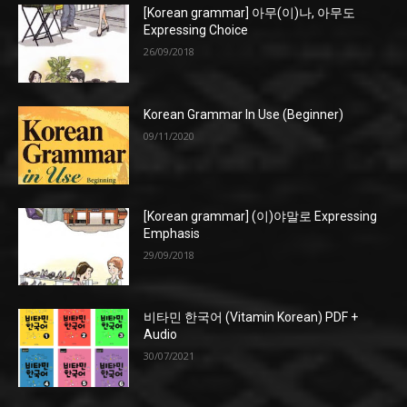
[Korean grammar] 아무(이)나, 아무도
Expressing Choice
26/09/2018
Korean Grammar In Use (Beginner)
09/11/2020
[Korean grammar] (이)야말로 Expressing
Emphasis
29/09/2018
비타민 한국어 (Vitamin Korean) PDF +
Audio
30/07/2021