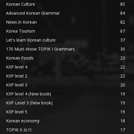
Korean Culture
85
Advanced Korean Grammar
84
News in Korean
82
Korea Tourism
67
Let's learn Korean culture
37
170 Must-Know TOPIK I Grammars
30
Korean Foods
23
KIIP level 4
22
KIIP level 2
22
KIIP level 3
20
KIIP level 4 (New book)
19
KIIP Level 3 (New book)
19
KIIP level 5
19
Korean economy
18
TOPIK II 쓰기
17