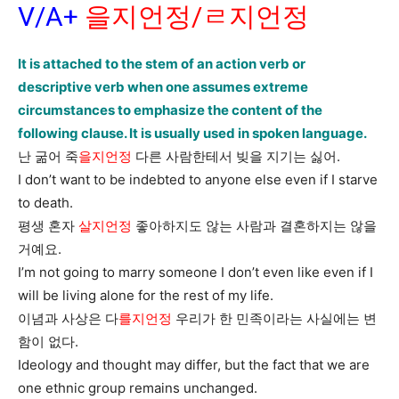
V/A+
을지언정/ㄹ지언정
It is attached to the stem of an action verb or
descriptive verb when one assumes extreme
circumstances to emphasize the content of the
following clause. It is usually used in spoken language.
난 굶어 죽
을지언정
다른 사람한테서 빚을 지기는 싫어.
I don’t want to be indebted to anyone else even if I starve
to death.
평생 혼자
살지언정
좋아하지도 않는 사람과 결혼하지는 않을
거예요.
I’m not going to marry someone I don’t even like even if I
will be living alone for the rest of my life.
이념과 사상은 다
를지언정
우리가 한 민족이라는 사실에는 변
함이 없다.
Ideology and thought may differ, but the fact that we are
one ethnic group remains unchanged.