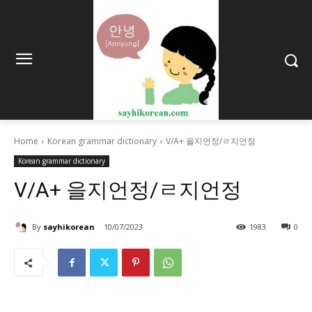
Home
Korean grammar dictionary
V/A+ 을지언정/ㄹ지언정
Korean grammar dictionary
V/A+ 을지언정/ㄹ지언정
By
sayhikorean
10/07/2023
1983
0