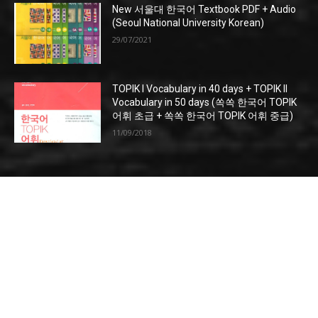
New 서울대 한국어 Textbook PDF + Audio
(Seoul National University Korean)
29/07/2021
TOPIK I Vocabulary in 40 days + TOPIK II
Vocabulary in 50 days (쏙쏙 한국어 TOPIK
어휘 초급 + 쏙쏙 한국어 TOPIK 어휘 중급)
11/09/2018