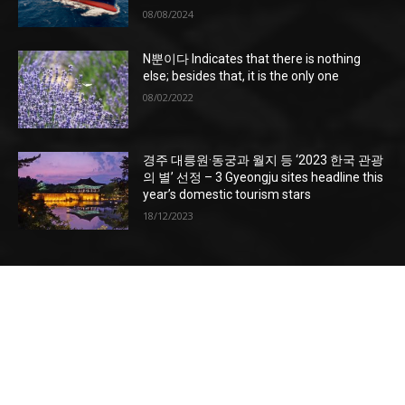
08/08/2024
N뿐이다 Indicates that there is nothing
else; besides that, it is the only one
08/02/2022
경주 대릉원·동궁과 월지 등 ‘2023 한국 관광
의 별’ 선정 – 3 Gyeongju sites headline this
year’s domestic tourism stars
18/12/2023