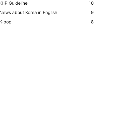
KIIP Guideline
10
News about Korea in English
9
K-pop
8