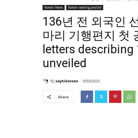
Korean News
Korean reading practice
136년 전 외국인 
마리 기행편지 첫 공개 
letters describing
unveiled
By
sayhikorean
10/04/2026
Share