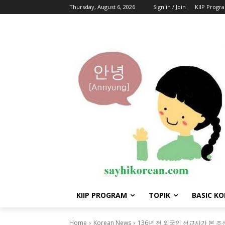
Thursday, August 6, 2026
Sign in / Join
KIIP Progr
KIIP PROGRAM
TOPIK
BASIC K
Home
Korean News
136년 전 외국인 선교사가 본 조선···