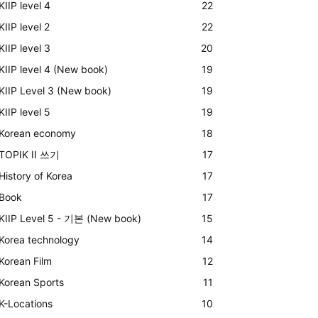
KIIP level 4
22
KIIP level 2
22
KIIP level 3
20
KIIP level 4 (New book)
19
KIIP Level 3 (New book)
19
KIIP level 5
19
Korean economy
18
TOPIK II 쓰기
17
History of Korea
17
Book
17
KIIP Level 5 - 기본 (New book)
15
Korea technology
14
Korean Film
12
Korean Sports
11
K-Locations
10