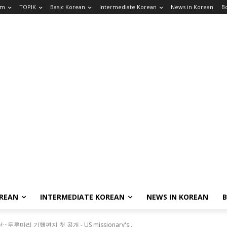
am
TOPIK
Basic Korean
Intermediate Korean
News in Korean
B
OREAN
INTERMEDIATE KOREAN
NEWS IN KOREAN
두루마리 기행편지 첫 공개 - US missionary's...