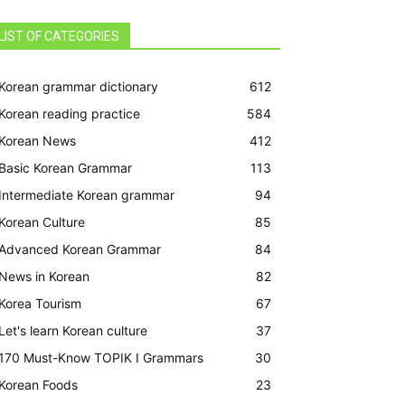
LIST OF CATEGORIES
Korean grammar dictionary
612
Korean reading practice
584
Korean News
412
Basic Korean Grammar
113
Intermediate Korean grammar
94
Korean Culture
85
Advanced Korean Grammar
84
News in Korean
82
Korea Tourism
67
Let's learn Korean culture
37
170 Must-Know TOPIK I Grammars
30
Korean Foods
23