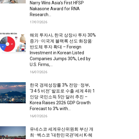
Narry Wins Asia’s First HFSP
Nakasone Award for RNA
Research...
17/07/2026
해외 투자사, 한국 상장사 투자 30%
증가···미국계 블랙록 선도·화장품·
반도체 투자 확대 – Foreign
Investment in Korean Listed
Companies Jumps 30%, Led by
U.S. Firms,...
16/07/2026
한국 경제성장률 3% 전망···정부,
‘3·4·5 비전’ 발표로 수출 세계 4위·1
인당 국민소득 5만 달러 추진 –
Korea Raises 2026 GDP Growth
Forecast to 3% with...
16/07/2026
유네스코 세계유산위원회 부산 개
최···벡스코 ‘대한민국관’에서 K-헤