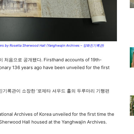
s by Rosetta Sherwood Hall (Yanghwajin Archives – 양화진기록관)
로 공개됐다. Firsthand accounts of 19th-
nary 136 years ago have been unveiled for the first
화진기록관이 소장한 ‘로제타 셔우드 홀의 두루마리 기행편
tional Archives of Korea unveiled for the first time the
ta Sherwood Hall housed at the Yanghwajin Archives.