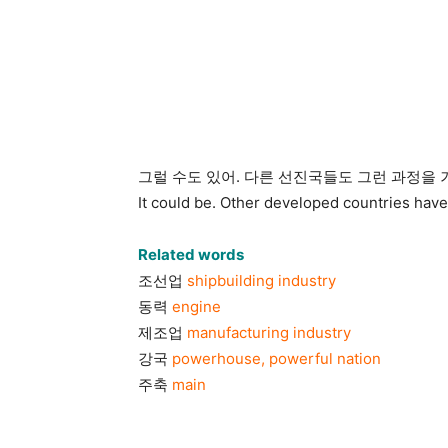
그럴 수도 있어. 다른 선진국들도 그런 과정을 
It could be. Other developed countries have
Related words
조선업
shipbuilding industry
동력
engine
제조업
manufacturing industry
강국
powerhouse, powerful nation
주축
main