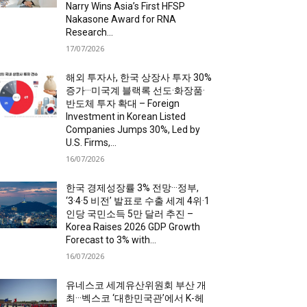
Narry Wins Asia’s First HFSP
Nakasone Award for RNA
Research...
17/07/2026
해외 투자사, 한국 상장사 투자 30%
증가···미국계 블랙록 선도·화장품·
반도체 투자 확대 – Foreign
Investment in Korean Listed
Companies Jumps 30%, Led by
U.S. Firms,...
16/07/2026
한국 경제성장률 3% 전망···정부,
‘3·4·5 비전’ 발표로 수출 세계 4위·1
인당 국민소득 5만 달러 추진 –
Korea Raises 2026 GDP Growth
Forecast to 3% with...
16/07/2026
유네스코 세계유산위원회 부산 개
최···벡스코 ‘대한민국관’에서 K-헤