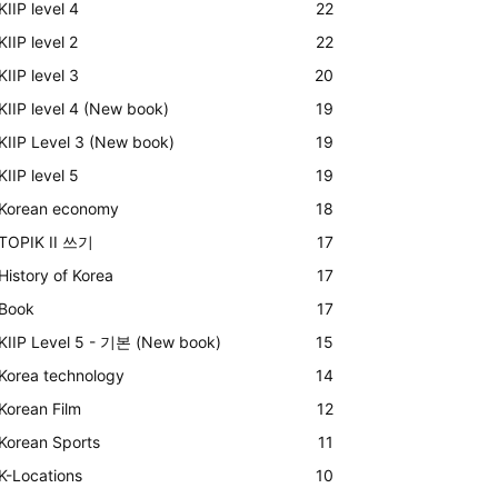
KIIP level 4
22
KIIP level 2
22
KIIP level 3
20
KIIP level 4 (New book)
19
KIIP Level 3 (New book)
19
KIIP level 5
19
Korean economy
18
TOPIK II 쓰기
17
History of Korea
17
Book
17
KIIP Level 5 - 기본 (New book)
15
Korea technology
14
Korean Film
12
Korean Sports
11
K-Locations
10