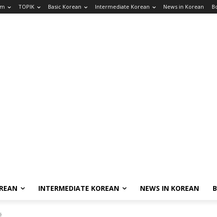
am
TOPIK
Basic Korean
Intermediate Korean
News in Korean
B
OREAN
INTERMEDIATE KOREAN
NEWS IN KOREAN
만