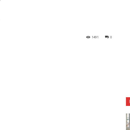
만
1491
0