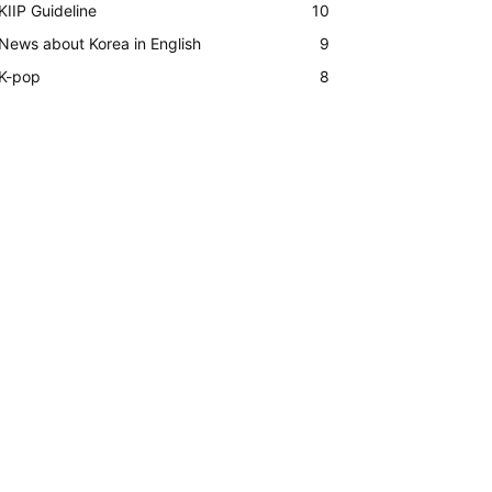
KIIP Guideline
10
News about Korea in English
9
K-pop
8