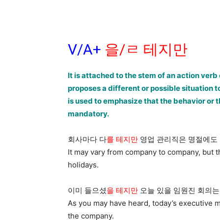
V/A+
을/ㄹ 테지만
It is attached to the stem of an action ve
proposes a different or possible situation 
is used to emphasize that the behavior or t
mandatory.
회사마다 다
를 테지만
영업 관리직은 명절에도 
It may vary from company to company, but t
holidays.
이미 들으셨
을 테지만
오늘 있을 임원진 회의는
As you may have heard, today’s executive me
the company.