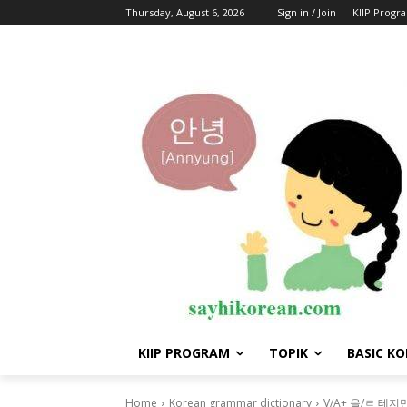
Thursday, August 6, 2026
Sign in / Join
KIIP Progr
KIIP PROGRAM
TOPIK
BASIC K
Home
Korean grammar dictionary
V/A+ 을/ㄹ 테지