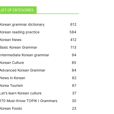
LIST OF CATEGORIES
Korean grammar dictionary
612
Korean reading practice
584
Korean News
412
Basic Korean Grammar
113
Intermediate Korean grammar
94
Korean Culture
85
Advanced Korean Grammar
84
News in Korean
82
Korea Tourism
67
Let's learn Korean culture
37
170 Must-Know TOPIK I Grammars
30
Korean Foods
23