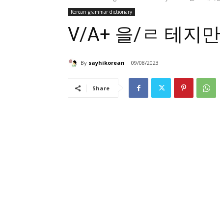
Korean grammar dictionary
V/A+ 을/ㄹ 테지
By
sayhikorean
09/08/2023
Share