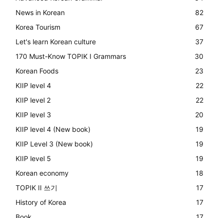
News in Korean
82
Korea Tourism
67
Let's learn Korean culture
37
170 Must-Know TOPIK I Grammars
30
Korean Foods
23
KIIP level 4
22
KIIP level 2
22
KIIP level 3
20
KIIP level 4 (New book)
19
KIIP Level 3 (New book)
19
KIIP level 5
19
Korean economy
18
TOPIK II 쓰기
17
History of Korea
17
Book
17