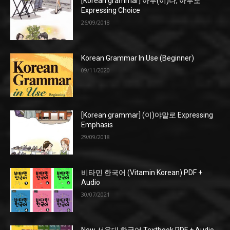
[Korean grammar] 아무(이)나, 아무도
Expressing Choice
26/09/2018
Korean Grammar In Use (Beginner)
09/11/2020
[Korean grammar] (이)야말로 Expressing
Emphasis
29/09/2018
비타민 한국어 (Vitamin Korean) PDF +
Audio
30/07/2021
New 서울대 한국어 Textbook PDF + Audio