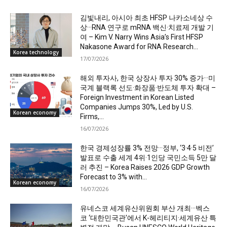
김빛내리, 아시아 최초 HFSP 나카소네상 수
상···RNA 연구로 mRNA 백신·치료제 개발 기
여 – Kim V. Narry Wins Asia’s First HFSP
Nakasone Award for RNA Research...
Korea technology
17/07/2026
해외 투자사, 한국 상장사 투자 30% 증가···미
국계 블랙록 선도·화장품·반도체 투자 확대 –
Foreign Investment in Korean Listed
Companies Jumps 30%, Led by U.S.
Korean economy
Firms,...
16/07/2026
한국 경제성장률 3% 전망···정부, ‘3·4·5 비전’
발표로 수출 세계 4위·1인당 국민소득 5만 달
러 추진 – Korea Raises 2026 GDP Growth
Forecast to 3% with...
Korean economy
16/07/2026
유네스코 세계유산위원회 부산 개최···벡스
코 ‘대한민국관’에서 K-헤리티지·세계유산 특