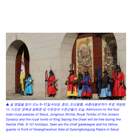
▲ 설 명절을 맞아 오는 9~12일 4대궁, 종묘, 조선왕릉, 세종대왕유적이 무료 개방된
다. 사진은 경복궁 광화문 앞 수문장과 수문군들의 모습. Admission to the four
main royal palaces of Seoul, Jongmyo Shrine, Royal Tombs of the Joseon
Dynasty and the royal tomb of King Sejong the Great will be free during the
Seollal (Feb. 9-12) holidays. Seen are the chief gatekeeper and his fellow
guards in front of Gwanghwamun Gate at Gyeongbokgung Palace in Seoul.