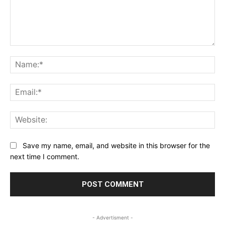
Comment:
Na
Ema
Web
Save my name, email, and website in this browser for the
next time I comment.
- Advertisment -