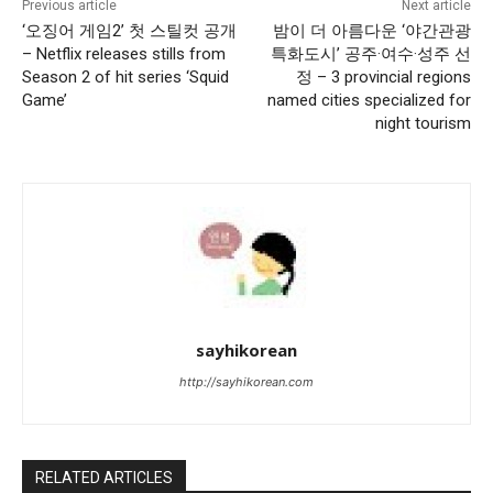
Previous article
Next article
‘오징어 게임2’ 첫 스틸컷 공개
밤이 더 아름다운 ‘야간관광
– Netflix releases stills from
특화도시’ 공주·여수·성주 선
Season 2 of hit series ‘Squid
정 – 3 provincial regions
Game’
named cities specialized for
night tourism
sayhikorean
http://sayhikorean.com
RELATED ARTICLES