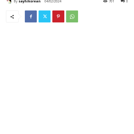
By
sayhikorean
04/02/2024
701
0