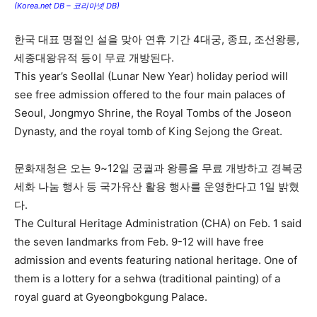
(Korea.net DB – 코리아넷 DB)
한국 대표 명절인 설을 맞아 연휴 기간 4대궁, 종묘, 조선왕릉,
세종대왕유적 등이 무료 개방된다.
This year’s Seollal (Lunar New Year) holiday period will
see free admission offered to the four main palaces of
Seoul, Jongmyo Shrine, the Royal Tombs of the Joseon
Dynasty, and the royal tomb of King Sejong the Great.
문화재청은 오는 9~12일 궁궐과 왕릉을 무료 개방하고 경복궁
세화 나눔 행사 등 국가유산 활용 행사를 운영한다고 1일 밝혔
다.
The Cultural Heritage Administration (CHA) on Feb. 1 said
the seven landmarks from Feb. 9-12 will have free
admission and events featuring national heritage. One of
them is a lottery for a sehwa (traditional painting) of a
royal guard at Gyeongbokgung Palace.