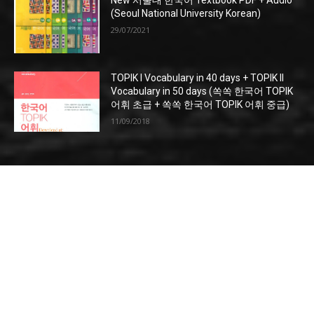
(Seoul National University Korean)
29/07/2021
TOPIK I Vocabulary in 40 days + TOPIK II
Vocabulary in 50 days (쏙쏙 한국어 TOPIK
어휘 초급 + 쏙쏙 한국어 TOPIK 어휘 중급)
11/09/2018