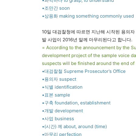
•파악하다 to grasp, to understand
•조만간 soon
•상용화 making something commonly used
10일 대검찰청에 따르면 지난해 시작된 용의자
발 사업이 2016년 말께 마무리된다고 합니다.
= According to the announcement by the Su
development project of the sample voice dat
suspects will be finished around the end of
•대검찰철 Supreme Prosecutor’s Office
•용의자 suspect
•식별 identification
•표본 sample
•구축 foundation, establishment
•개발 development
•사업 business
•(시간) 께 about, around (time)
•마무리 perfection