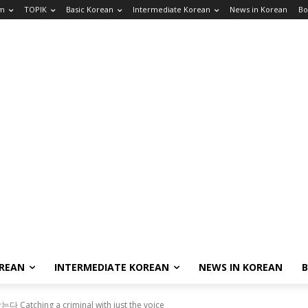
am
TOPIK
Basic Korean
Intermediate Korean
News in Korean
Bo
OREAN
INTERMEDIATE KOREAN
NEWS IN KOREAN
tching a criminal with just the voice