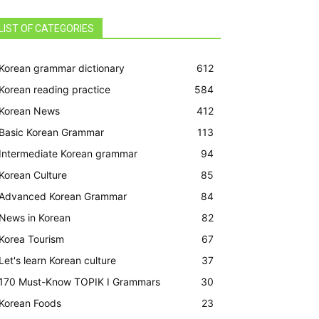
LIST OF CATEGORIES
Korean grammar dictionary
612
Korean reading practice
584
Korean News
412
Basic Korean Grammar
113
Intermediate Korean grammar
94
Korean Culture
85
Advanced Korean Grammar
84
News in Korean
82
Korea Tourism
67
Let's learn Korean culture
37
170 Must-Know TOPIK I Grammars
30
Korean Foods
23