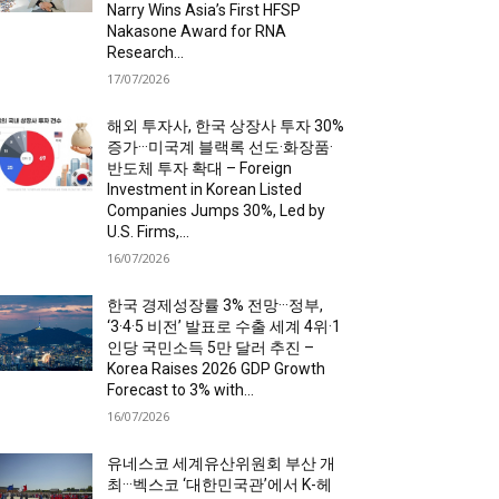
Narry Wins Asia’s First HFSP
Nakasone Award for RNA
Research...
17/07/2026
해외 투자사, 한국 상장사 투자 30%
증가···미국계 블랙록 선도·화장품·
반도체 투자 확대 – Foreign
Investment in Korean Listed
Companies Jumps 30%, Led by
U.S. Firms,...
16/07/2026
한국 경제성장률 3% 전망···정부,
‘3·4·5 비전’ 발표로 수출 세계 4위·1
인당 국민소득 5만 달러 추진 –
Korea Raises 2026 GDP Growth
Forecast to 3% with...
16/07/2026
유네스코 세계유산위원회 부산 개
최···벡스코 ‘대한민국관’에서 K-헤