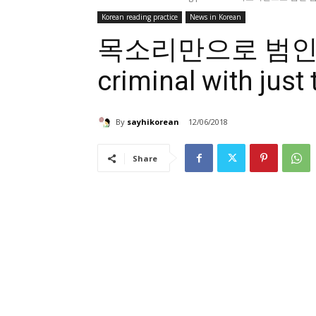
Korean reading practice
News in Korean
목소리만으로 범인 잡
criminal with just 
By
sayhikorean
12/06/2018
Share