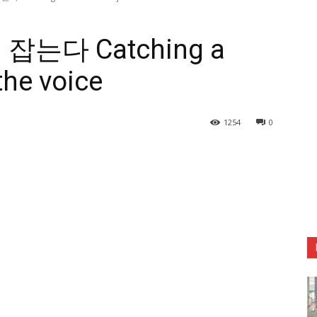
는다 Catching a
the voice
1254
0