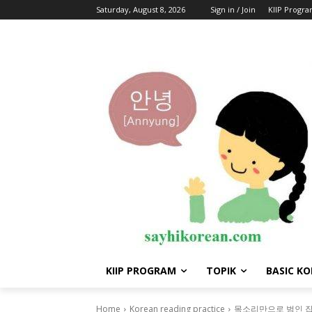
Saturday, August 8, 2026
Sign in / Join
KIIP Progr
KIIP PROGRAM
TOPIK
BASIC K
Home
Korean reading practice
목소리만으로 범인 잡는다 Ca