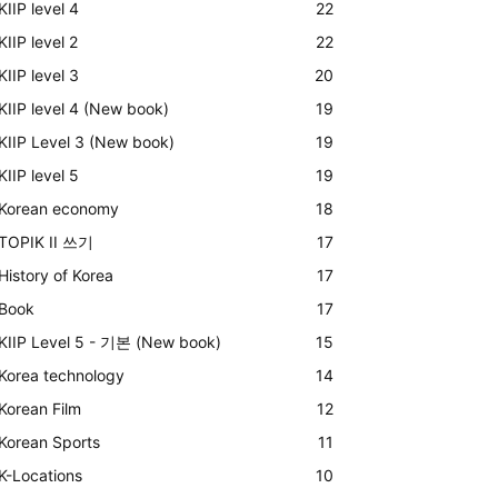
KIIP level 4
22
KIIP level 2
22
KIIP level 3
20
KIIP level 4 (New book)
19
KIIP Level 3 (New book)
19
KIIP level 5
19
Korean economy
18
TOPIK II 쓰기
17
History of Korea
17
Book
17
KIIP Level 5 - 기본 (New book)
15
Korea technology
14
Korean Film
12
Korean Sports
11
K-Locations
10