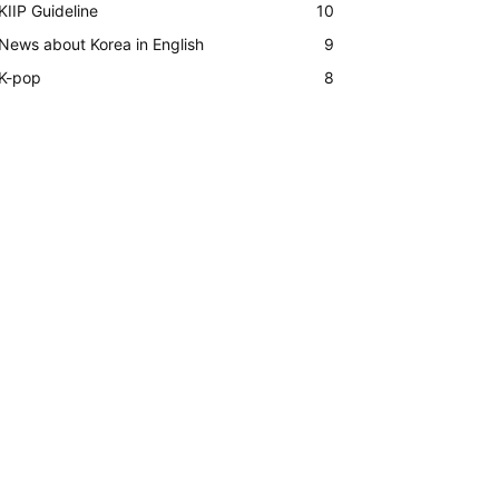
KIIP Guideline
10
News about Korea in English
9
K-pop
8