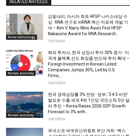
RELATED ARTICLES
김빛내리, 아시아 최초 HFSP 나카소네상 수
상···RNA 연구로 mRNA 백신·치료제 개발 기
여 – Kim V. Narry Wins Asia’s First HFSP
Nakasone Award for RNA Research...
Korea technology
17/07/2026
해외 투자사, 한국 상장사 투자 30% 증가···미
국계 블랙록 선도·화장품·반도체 투자 확대 –
Foreign Investment in Korean Listed
Companies Jumps 30%, Led by U.S.
Korean economy
Firms,...
16/07/2026
한국 경제성장률 3% 전망···정부, ‘3·4·5 비전’
발표로 수출 세계 4위·1인당 국민소득 5만 달
러 추진 – Korea Raises 2026 GDP Growth
Forecast to 3% with...
Korean economy
16/07/2026
유네스코 세계유산위원회 부산 개최···벡스