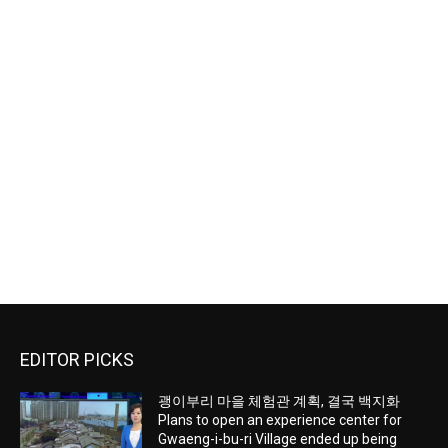
EDITOR PICKS
괭이부리 마을 체험관 계획, 결국 백지화
Plans to open an experience center for
Gwaeng-i-bu-ri Village ended up being