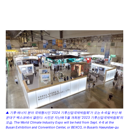
▲ 기후·에너지 분야 국제행사인 ‘2024 기후산업국제박람회’가 오는 4~6일 부산 해
운대구 벡스코에서 열린다. 사진은 지난해 5월 개최된 ‘2023 기후산업국제박람회’의
모습. The World Climate Industry Expo will be held from Sept. 4-6 at the
Busan Exhibition and Convention Center, or BEXCO, in Busan’s Haeundae-gu