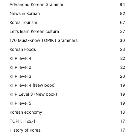
Advanced Korean Grammar
84
News in Korean
82
Korea Tourism
67
Let's learn Korean culture
37
170 Must-Know TOPIK I Grammars
30
Korean Foods
23
KIIP level 4
22
KIIP level 2
22
KIIP level 3
20
KIIP level 4 (New book)
19
KIIP Level 3 (New book)
19
KIIP level 5
19
Korean economy
18
TOPIK II 쓰기
17
History of Korea
17