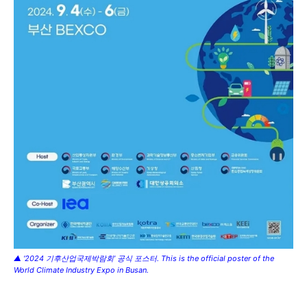
▲ ‘2024 기후산업국제박람회’ 공식 포스터. This is the official poster of the
World Climate Industry Expo in Busan.