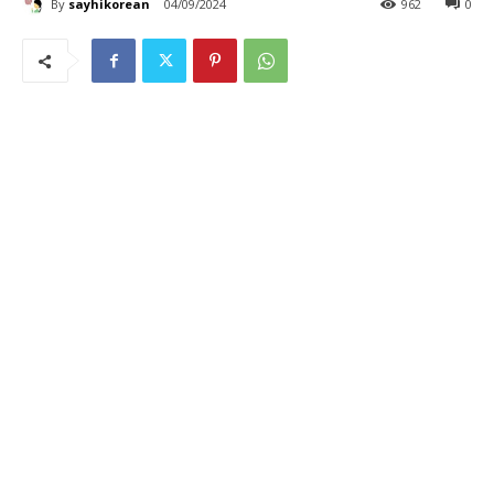
By
sayhikorean
04/09/2024
962
0