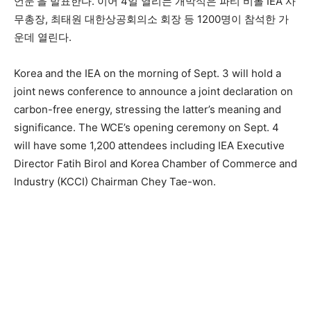
언문’을 발표한다. 이어 4일 열리는 개막식은 파티 비롤 IEA 사
무총장, 최태원 대한상공회의소 회장 등 1200명이 참석한 가
운데 열린다.
Korea and the IEA on the morning of Sept. 3 will hold a
joint news conference to announce a joint declaration on
carbon-free energy, stressing the latter’s meaning and
significance. The WCE’s opening ceremony on Sept. 4
will have some 1,200 attendees including IEA Executive
Director Fatih Birol and Korea Chamber of Commerce and
Industry (KCCI) Chairman Chey Tae-won.