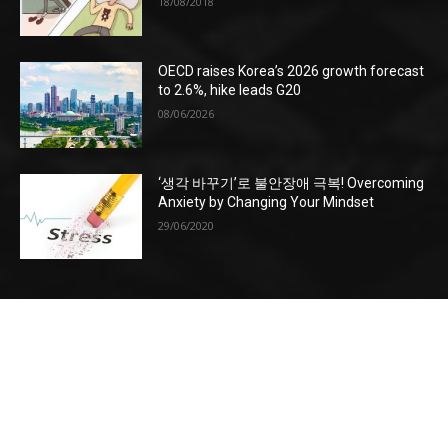
18/08/2018
OECD raises Korea’s 2026 growth forecast
to 2.6%, hike leads G20
08/06/2026
‘생각 바꾸기’로 불안장애 극복! Overcoming
Anxiety by Changing Your Mindset
29/06/2020