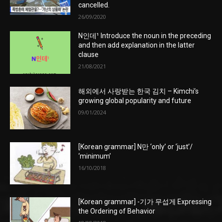
cancelled.
26/09/2020
N인데¹ Introduce the noun in the preceding
and then add explanation in the latter
clause
21/08/2021
해외에서 사랑받는 한국 김치 – Kimchi’s
growing global popularity and future
09/01/2024
[Korean grammar] N만 ‘only’ or ‘just’/
‘minimum’
16/10/2018
[Korean grammar] -기가 무섭게 Expressing
the Ordering of Behavior