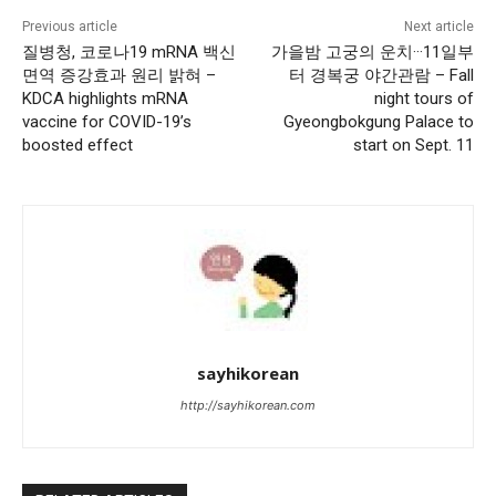
Previous article
Next article
질병청, 코로나19 mRNA 백신
가을밤 고궁의 운치···11일부
면역 증강효과 원리 밝혀 –
터 경복궁 야간관람 – Fall
KDCA highlights mRNA
night tours of
vaccine for COVID-19’s
Gyeongbokgung Palace to
boosted effect
start on Sept. 11
sayhikorean
http://sayhikorean.com