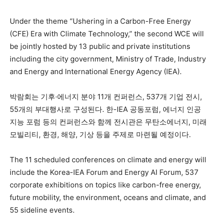
Under the theme “Ushering in a Carbon-Free Energy
(CFE) Era with Climate Technology,” the second WCE will
be jointly hosted by 13 public and private institutions
including the city government, Ministry of Trade, Industry
and Energy and International Energy Agency (IEA).
박람회는 기후·에너지 분야 11개 컨퍼런스, 537개 기업 전시,
55개의 부대행사로 구성된다. 한-IEA 공동포럼, 에너지 인공
지능 포럼 등의 컨퍼런스와 함께 전시관은 무탄소에너지, 미래
모빌리티, 환경, 해양, 기상 등을 주제로 마련될 예정이다.
The 11 scheduled conferences on climate and energy will
include the Korea-IEA Forum and Energy AI Forum, 537
corporate exhibitions on topics like carbon-free energy,
future mobility, the environment, oceans and climate, and
55 sideline events.