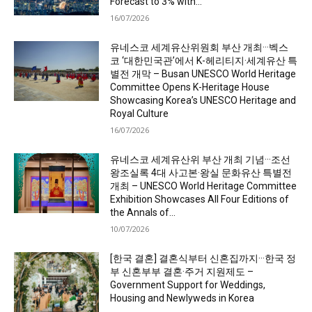
Forecast to 3% with...
16/07/2026
유네스코 세계유산위원회 부산 개최···벡스
코 ‘대한민국관’에서 K-헤리티지·세계유산 특
별전 개막 – Busan UNESCO World Heritage
Committee Opens K-Heritage House
Showcasing Korea’s UNESCO Heritage and
Royal Culture
16/07/2026
유네스코 세계유산위 부산 개최 기념···조선
왕조실록 4대 사고본·왕실 문화유산 특별전
개최 – UNESCO World Heritage Committee
Exhibition Showcases All Four Editions of
the Annals of...
10/07/2026
[한국 결혼] 결혼식부터 신혼집까지···한국 정
부 신혼부부 결혼·주거 지원제도 –
Government Support for Weddings,
Housing and Newlyweds in Korea