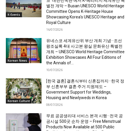
코 ‘대한민국관’에서 K-헤리티지·세계유산 특
별전 개막 – Busan UNESCO World Heritage
Committee Opens K-Heritage House
K-Events
Showcasing Korea’s UNESCO Heritage and
Royal Culture
16/07/2026
유네스코 세계유산위 부산 개최 기념···조선
왕조실록 4대 사고본·왕실 문화유산 특별전
개최 – UNESCO World Heritage Committee
Exhibition Showcases All Four Editions of
Korean News
the Annals of...
10/07/2026
[한국 결혼] 결혼식부터 신혼집까지···한국 정
부 신혼부부 결혼·주거 지원제도 –
Government Support for Weddings,
Housing and Newlyweds in Korea
Korean Culture
08/07/2026
무료 공공생리대 서비스 본격 시행···전국 공
공시설 500곳 순차 운영 – Free Menstrual
Products Now Available at 500 Public