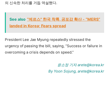
의 신속한 처리를 거듭 역설했다.
See also
“메르스" 한국 착륙, 공포감 확산 - “MERS”
landed in Korea; Fears spread
President Lee Jae Myung repeatedly stressed the
urgency of passing the bill, saying, “Success or failure in
overcoming a crisis depends on speed.”
윤소정 기자 arete@korea.kr
By Yoon Sojung, arete@korea.kr