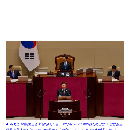
▲ 이재명 대통령(앞줄 가운데)이 2일 국회에서 ‘2026 추가경정예산안’ 시정연설을
하고 있다. President Lee Jae Myung (center in front row) on April 2 gives a