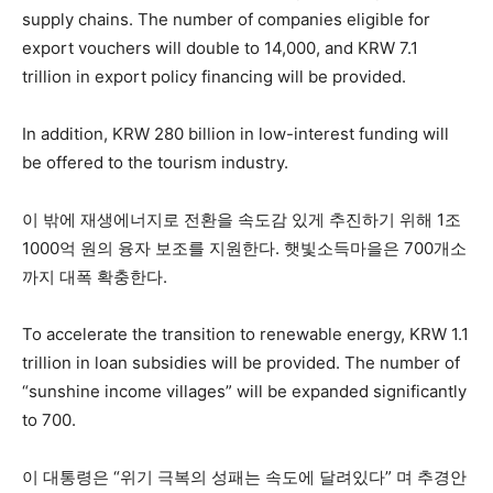
supply chains. The number of companies eligible for
export vouchers will double to 14,000, and KRW 7.1
trillion in export policy financing will be provided.
In addition, KRW 280 billion in low-interest funding will
be offered to the tourism industry.
이 밖에 재생에너지로 전환을 속도감 있게 추진하기 위해 1조
1000억 원의 융자 보조를 지원한다. 햇빛소득마을은 700개소
까지 대폭 확충한다.
To accelerate the transition to renewable energy, KRW 1.1
trillion in loan subsidies will be provided. The number of
“sunshine income villages” will be expanded significantly
to 700.
이 대통령은 “위기 극복의 성패는 속도에 달려있다” 며 추경안