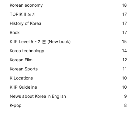
Korean economy
18
TOPIK II 쓰기
17
History of Korea
17
Book
17
KIIP Level 5 - 기본 (New book)
15
Korea technology
14
Korean Film
12
Korean Sports
11
K-Locations
10
KIIP Guideline
10
News about Korea in English
9
K-pop
8