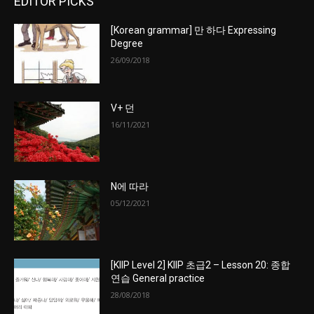
EDITOR PICKS
[Korean grammar] 만 하다 Expressing
Degree
26/09/2018
V+ 던
16/11/2021
N에 따라
05/12/2021
[KIIP Level 2] KIIP 초급2 – Lesson 20: 종합
연습 General practice
28/08/2018