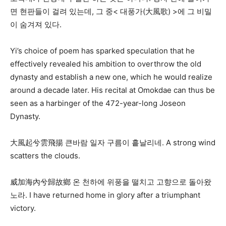
면 현판들이 걸려 있는데, 그 중< 대풍가(大風歌) >에 그 비밀
이 숨겨져 있다.
Yi’s choice of poem has sparked speculation that he
effectively revealed his ambition to overthrow the old
dynasty and establish a new one, which he would realize
around a decade later. His recital at Omokdae can thus be
seen as a harbinger of the 472-year-long Joseon
Dynasty.
大風起兮雲飛揚 큰바람 일자 구름이 흩날리네. A strong wind
scatters the clouds.
威加海內兮歸故鄉 온 천하에 위풍을 떨치고 고향으로 돌아왔
노라. I have returned home in glory after a triumphant
victory.