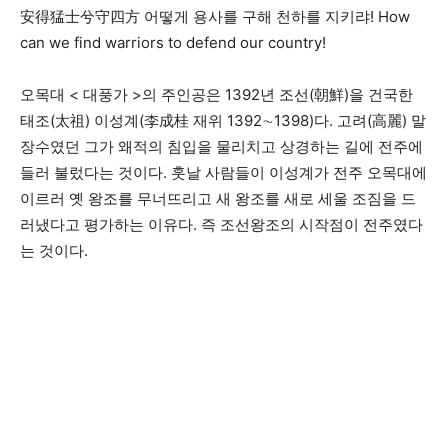
安得猛士兮守四方 어떻게 용사를 구해 천하를 지키랴! How
can we find warriors to defend our country!
오목대 < 대풍가 >의 주인공은 1392년 조선(朝鮮)을 건국한
태조(太祖) 이성계(李成桂 재위 1392∼1398)다. 고려(高麗) 말
장수였던 그가 왜적의 침입을 물리치고 상경하는 길에 전주에
들러 불렀다는 것이다. 훗날 사람들이 이성계가 전주 오목대에
이르러 옛 왕조를 무너뜨리고 새 왕조를 새로 세울 조짐을 드
러냈다고 평가하는 이유다. 즉 조선왕조의 시작점이 전주였다
는 것이다.