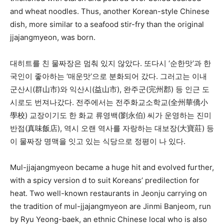
and wheat noodles. Thus, another Korean-style Chinese
dish, more similar to a seafood stir-fry than the original
jjajangmyeon, was born.
대히트를 친 물짜장은 멈춰 있지 않았다. 또다시 ‘순한맛’과 한
국인이 좋아하는 ‘매운맛’으로 분화되어 갔다. 그러고는 이내
군산시(群山市)와 익산시(益山市), 완주군(完州郡) 등 인근 도
시로도 번져나갔다. 전주에서는 전주화교소학교(全州華僑小
學校) 교장이기도 한 화교 류영백(劉永伯) 씨가 운영하는 진미
반점(真味飯店), 역시 오랜 역사를 자랑하는 대보장(大寶莊) 등
이 물짜장 명맥을 잇고 있는 식당으로 정평이 나 있다.
Mul-jjajangmyeon became a huge hit and evolved further,
with a spicy version d to suit Koreans’ predilection for
heat. Two well-known restaurants in Jeonju carrying on
the tradition of mul-jjajangmyeon are Jinmi Banjeom, run
by Ryu Yeong-baek, an ethnic Chinese local who is also