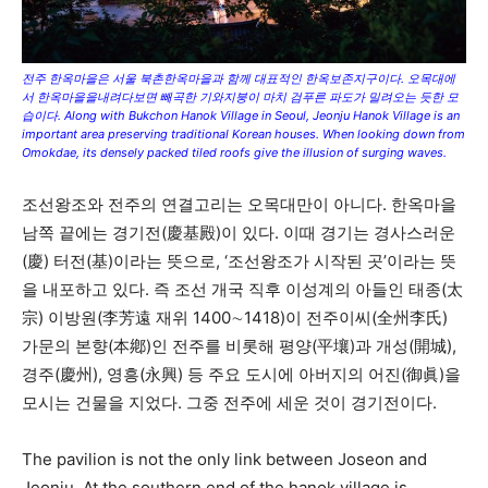
전주 한옥마을은 서울 북촌한옥마을과 함께 대표적인 한옥보존지구이다. 오목대에
서 한옥마을을내려다보면 빼곡한 기와지붕이 마치 검푸른 파도가 밀려오는 듯한 모
습이다. Along with Bukchon Hanok Village in Seoul, Jeonju Hanok Village is an
important area preserving traditional Korean houses. When looking down from
Omokdae, its densely packed tiled roofs give the illusion of surging waves.
조선왕조와 전주의 연결고리는 오목대만이 아니다. 한옥마을
남쪽 끝에는 경기전(慶基殿)이 있다. 이때 경기는 경사스러운
(慶) 터전(基)이라는 뜻으로, ‘조선왕조가 시작된 곳’이라는 뜻
을 내포하고 있다. 즉 조선 개국 직후 이성계의 아들인 태종(太
宗) 이방원(李芳遠 재위 1400∼1418)이 전주이씨(全州李氏)
가문의 본향(本鄕)인 전주를 비롯해 평양(平壤)과 개성(開城),
경주(慶州), 영흥(永興) 등 주요 도시에 아버지의 어진(御眞)을
모시는 건물을 지었다. 그중 전주에 세운 것이 경기전이다.
The pavilion is not the only link between Joseon and
Jeonju. At the southern end of the hanok village is