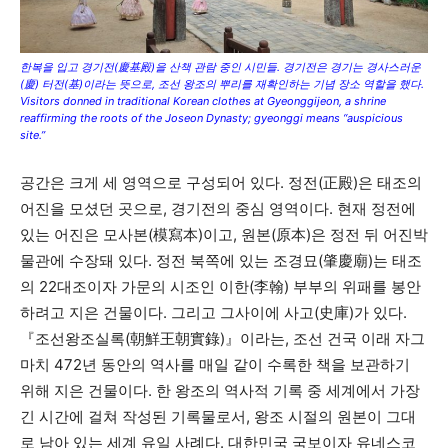
한복을 입고 경기전(慶基殿)을 산책 관람 중인 시민들. 경기전은 경기는 경사스러운
(慶) 터전(基)이라는 뜻으로, 조선 왕조의 뿌리를 재확인하는 기념 장소 역할을 했다.
Visitors donned in traditional Korean clothes at Gyeonggijeon, a shrine
reaffirming the roots of the Joseon Dynasty; gyeonggi means “auspicious
site.”
공간은 크게 세 영역으로 구성되어 있다. 정전(正殿)은 태조의
어진을 모셨던 곳으로, 경기전의 중심 영역이다. 현재 정전에
있는 어진은 모사본(模寫本)이고, 원본(原本)은 정전 뒤 어진박
물관에 수장돼 있다. 정전 북쪽에 있는 조경묘(肇慶廟)는 태조
의 22대조이자 가문의 시조인 이한(李翰) 부부의 위패를 봉안
하려고 지은 건물이다. 그리고 그사이에 사고(史庫)가 있다.
『조선왕조실록(朝鮮王朝實錄)』이라는, 조선 건국 이래 자그
마치 472년 동안의 역사를 매일 같이 수록한 책을 보관하기
위해 지은 건물이다. 한 왕조의 역사적 기록 중 세계에서 가장
긴 시간에 걸쳐 작성된 기록물로서, 왕조 시절의 원본이 그대
로 남아 있는 세계 유일 사례다. 대한민국 국보이자 유네스코