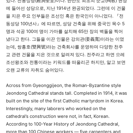
있다. 전동성당(殿洞聖堂)이다. 한반도 최초의 순교(殉敎) 현장
에 들어선 성당으로, 지난 1914년 완공되었다. 그런데 이 건물
을 지은 주요 인부들은 조선인 혹은 한국인이 아니었다. 『전
동성당 100년사』에 따르면, 성당 건축을 위해 중국인 목수 5
명과 석공 100여 명이 가마를 설치해 65만 장의 벽돌을 찍어
냈다고 한다. 그들을 이끈 인물은 강의관(姜義寬)이라는 이였
는데, 쌍흥호(雙興號)라는 건축회사를 운영하며 다양한 천주
교 관련 건물을 지은 것으로 알려져 있다. 전주라고 하면 으레
조선왕조와 전통이라는 키워드를 떠올리곤 하지만, 알고 보면
오랜 교류의 자취도 숨어있다.
Across from Gyeonggijeon, the Roman-Byzantine style
Jeondong Cathedral stands tall. Completed in 1914, it was
built on the site of the first Catholic martyrdom in Korea.
Interestingly, many laborers who worked on the
cathedral’s construction were not, in fact, Korean.
According to 100-Year History of Jeondong Cathedral,
more than 100 Chinese workers — five carpenters and