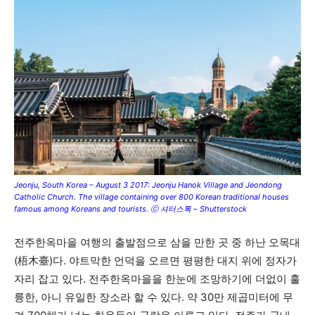
Jeonju, South Korea – August 3 2017: Jeonju Hanok Village and Jeondong
Catholic Church. The village containing over 800 Korean traditional houses
famous among Koreans and tourists. ⓒ 셔터스톡 – Shutterstock
전주한옥마을 여행의 출발점으로 삼을 만한 곳 중 하난 오목대
(梧木臺)다. 야트막한 언덕을 오르면 평평한 대지 위에 정자가
자리 잡고 있다. 전주한옥마을을 한눈에 조망하기에 더없이 훌
륭한, 아니 유일한 장소라 할 수 있다. 약 30만 제곱미터에 무