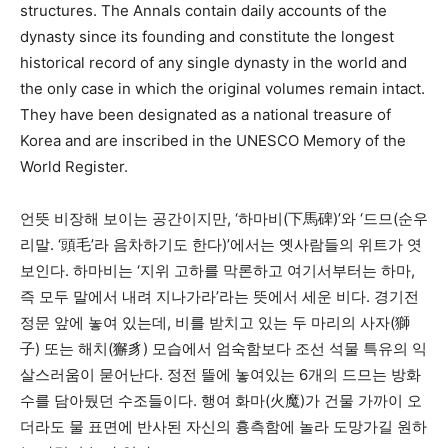
structures. The Annals contain daily accounts of the
dynasty since its founding and constitute the longest
historical record of any single dynasty in the world and
the only case in which the original volumes remain intact.
They have been designated as a national treasure of
Korea and are inscribed in the UNESCO Memory of the
World Register.
언뜻 비장해 보이는 공간이지만, ‘하마비(下馬碑)’와 ‘드므(순우
리말. ‘頭毛’라 음차하기도 한다)’에서는 옛사람들의 위트가 엿
보인다. 하마비는 ‘지위 고하를 막론하고 여기서부터는 하마,
즉 모두 말에서 내려 지나가라’라는 뜻에서 세운 비다. 경기전
정문 앞에 놓여 있는데, 비를 받치고 있는 두 마리의 사자(獅
子) 또는 해치(獬豸) 모습에서 엄숙함보다 조선 석물 특유의 익
살스러움이 묻어난다. 정전 뜰에 놓여있는 6개의 드므는 방화
수를 담아뒀던 수조들이다. 행여 화마(火魔)가 건물 가까이 오
더라도 물 표면에 반사된 자신의 흉측함에 놀라 도망가길 원하