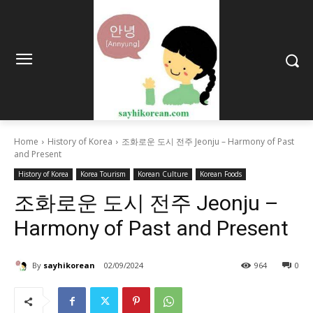
Home
History of Korea
조화로운 도시 전주 Jeonju – Harmony of Past
and Present
History of Korea
Korea Tourism
Korean Culture
Korean Foods
조화로운 도시 전주 Jeonju –
Harmony of Past and Present
By
sayhikorean
02/09/2024
964
0