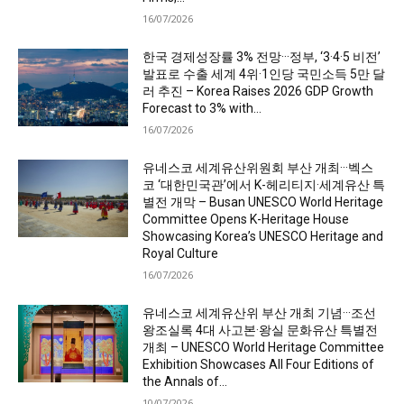
16/07/2026
한국 경제성장률 3% 전망···정부, ‘3·4·5 비전’
발표로 수출 세계 4위·1인당 국민소득 5만 달
러 추진 – Korea Raises 2026 GDP Growth
Forecast to 3% with...
16/07/2026
유네스코 세계유산위원회 부산 개최···벡스
코 ‘대한민국관’에서 K-헤리티지·세계유산 특
별전 개막 – Busan UNESCO World Heritage
Committee Opens K-Heritage House
Showcasing Korea’s UNESCO Heritage and
Royal Culture
16/07/2026
유네스코 세계유산위 부산 개최 기념···조선
왕조실록 4대 사고본·왕실 문화유산 특별전
개최 – UNESCO World Heritage Committee
Exhibition Showcases All Four Editions of
the Annals of...
10/07/2026