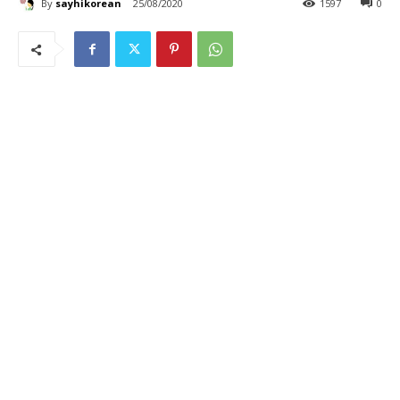
By
sayhikorean
25/08/2020
1597
0