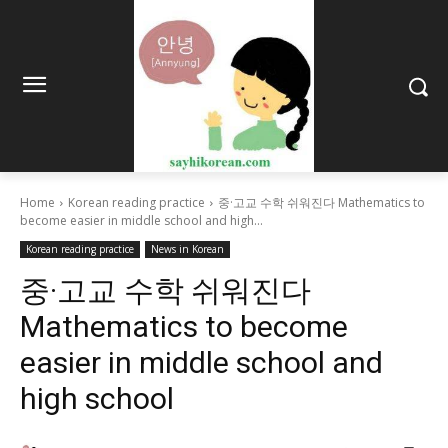
Home
Korean reading practice
중·고교 수학 쉬워진다 Mathematics to
become easier in middle school and high...
Korean reading practice
News in Korean
중·고교 수학 쉬워진다
Mathematics to become
easier in middle school and
high school