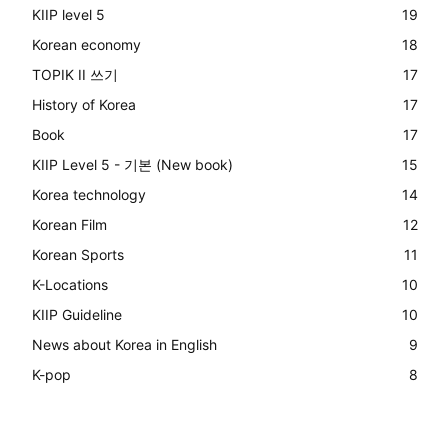
KIIP level 5
19
Korean economy
18
TOPIK II 쓰기
17
History of Korea
17
Book
17
KIIP Level 5 - 기본 (New book)
15
Korea technology
14
Korean Film
12
Korean Sports
11
K-Locations
10
KIIP Guideline
10
News about Korea in English
9
K-pop
8