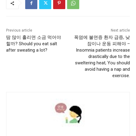
Previous article
Next article
땀 많이 흘리면 소금 먹어야
폭염에 불면증 환자 급증, 낮
할까? Should you eat salt
잠이나 운동 피해야 –
after sweating a lot?
Insomnia patients increase
drastically due to the
sweltering heat; You should
avoid having a nap and
exercise.