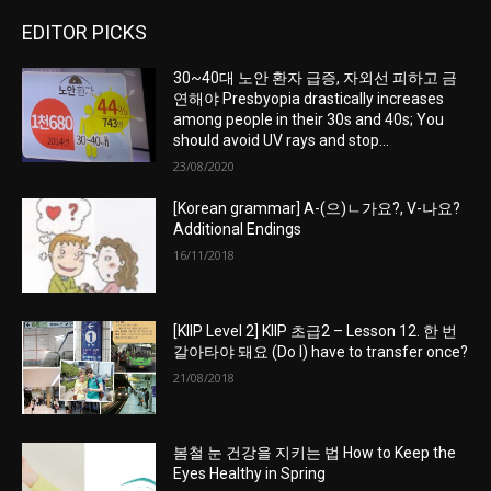
EDITOR PICKS
30~40대 노안 환자 급증, 자외선 피하고 금
연해야 Presbyopia drastically increases
among people in their 30s and 40s; You
should avoid UV rays and stop...
23/08/2020
[Korean grammar] A-(으)ㄴ가요?, V-나요?
Additional Endings
16/11/2018
[KIIP Level 2] KIIP 초급2 – Lesson 12. 한 번
갈아타야 돼요 (Do I) have to transfer once?
21/08/2018
봄철 눈 건강을 지키는 법 How to Keep the
Eyes Healthy in Spring