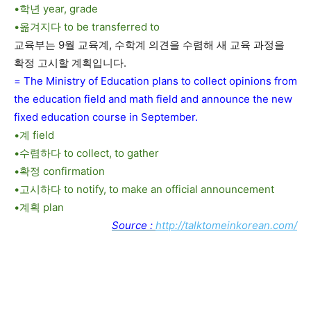
•학년 year, grade
•옮겨지다 to be transferred to
교육부는 9월 교육계, 수학계 의견을 수렴해 새 교육 과정을
확정 고시할 계획입니다.
= The Ministry of Education plans to collect opinions from
the education field and math field and announce the new
fixed education course in September.
•계 field
•수렴하다 to collect, to gather
•확정 confirmation
•고시하다 to notify, to make an official announcement
•계획 plan
Source :
http://talktomeinkorean.com/