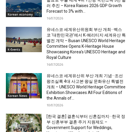
발표로 수출 세계 4위·1인당 국민소득 5만 달
러 추진 – Korea Raises 2026 GDP Growth
Forecast to 3% with...
Korean economy
16/07/2026
유네스코 세계유산위원회 부산 개최···벡스
코 ‘대한민국관’에서 K-헤리티지·세계유산 특
별전 개막 – Busan UNESCO World Heritage
Committee Opens K-Heritage House
K-Events
Showcasing Korea’s UNESCO Heritage and
Royal Culture
16/07/2026
유네스코 세계유산위 부산 개최 기념···조선
왕조실록 4대 사고본·왕실 문화유산 특별전
개최 – UNESCO World Heritage Committee
Exhibition Showcases All Four Editions of
Korean News
the Annals of...
10/07/2026
[한국 결혼] 결혼식부터 신혼집까지···한국 정
부 신혼부부 결혼·주거 지원제도 –
Government Support for Weddings,