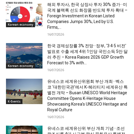
해외 투자사, 한국 상장사 투자 30% 증가···미
국계 블랙록 선도·화장품·반도체 투자 확대 –
Foreign Investment in Korean Listed
Companies Jumps 30%, Led by U.S.
Korean economy
Firms,...
16/07/2026
한국 경제성장률 3% 전망···정부, ‘3·4·5 비전’
발표로 수출 세계 4위·1인당 국민소득 5만 달
러 추진 – Korea Raises 2026 GDP Growth
Forecast to 3% with...
Korean economy
16/07/2026
유네스코 세계유산위원회 부산 개최···벡스
코 ‘대한민국관’에서 K-헤리티지·세계유산 특
별전 개막 – Busan UNESCO World Heritage
Committee Opens K-Heritage House
K-Events
Showcasing Korea’s UNESCO Heritage and
Royal Culture
16/07/2026
유네스코 세계유산위 부산 개최 기념···조선
왕조실록 4대 사고본·왕실 문화유산 특별전