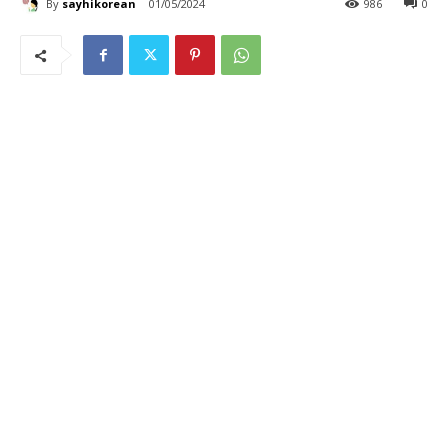
By
sayhikorean
01/05/2024
986
0