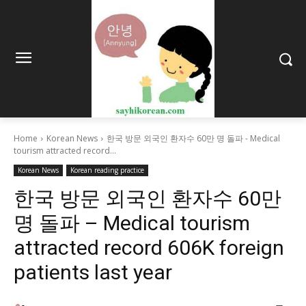
Home
Korean News
한국 방문 외국인 환자수 60만 명 돌파 - Medical
tourism attracted record...
Korean News
Korean reading practice
한국 방문 외국인 환자수 60만
명 돌파 – Medical tourism
attracted record 606K foreign
patients last year