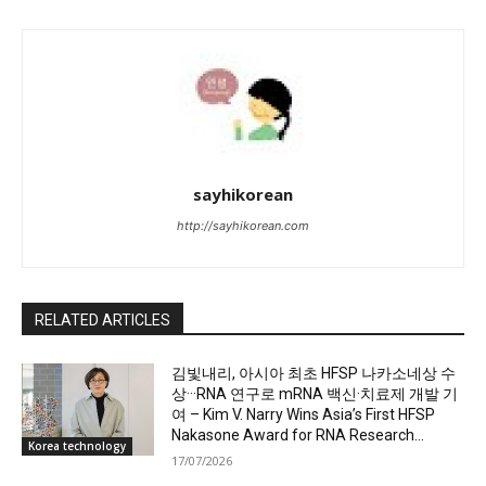
sayhikorean
http://sayhikorean.com
RELATED ARTICLES
김빛내리, 아시아 최초 HFSP 나카소네상 수
상···RNA 연구로 mRNA 백신·치료제 개발 기
여 – Kim V. Narry Wins Asia’s First HFSP
Nakasone Award for RNA Research...
Korea technology
17/07/2026