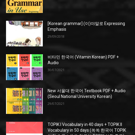
[Korean grammar] (이)야말로 Expressing
Emphasis
29/09/2018
비타민 한국어 (Vitamin Korean) PDF +
Audio
30/07/2021
New 서울대 한국어 Textbook PDF + Audio
(Seoul National University Korean)
29/07/2021
TOPIK I Vocabulary in 40 days + TOPIK II
Vocabulary in 50 days (쏙쏙 한국어 TOPIK